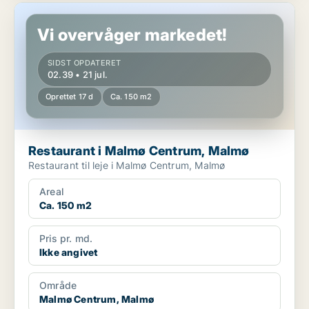
Restaurant i Malmø Centrum, Malmø
Vi overvåger markedet!
SIDST OPDATERET
02.39 • 21 jul.
Oprettet 17 d
Ca. 150 m2
Restaurant i Malmø Centrum, Malmø
Restaurant til leje i Malmø Centrum, Malmø
Areal
Ca. 150 m2
Pris pr. md.
Ikke angivet
Område
Malmø Centrum, Malmø