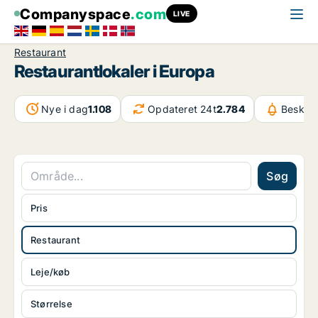
Companyspace
.com
LIVE
Restaurant
Restaurantlokaler i Europa
Nye i dag
1.108
Opdateret 24t
2.784
Beskede
Søg
Pris
Restaurant
Leje/køb
Størrelse