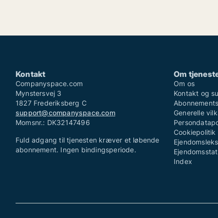
Kontakt
Om tjenest
Companyspace.com
Om os
Mynstersvej 3
Kontakt og s
1827 Frederiksberg C
Abonnementsv
support@companyspace.com
Generelle vilk
Momsnr.: DK32147496
Persondatapol
Cookiepolitik 
Fuld adgang til tjenesten kræver et løbende
Ejendomsleks
abonnement. Ingen bindingsperiode.
Ejendomsstati
Index