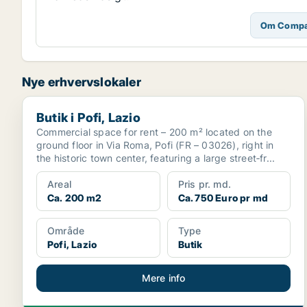
Om Compa
Nye erhvervslokaler
Butik i Pofi, Lazio
Butik i Pofi, Lazio
Commercial space for rent – 200 m² located on the
ground floor in Via Roma, Pofi (FR – 03026), right in
the historic town center, featuring a large street‑fr...
Areal
Pris pr. md.
Ca. 200 m2
Ca. 750 Euro pr md
Område
Type
Pofi, Lazio
Butik
Mere info