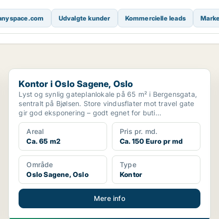
nyspace.com
Udvalgte kunder
Kommercielle leads
Marke
Kontor i Oslo Sagene, Oslo
Kontor i Oslo Sagene, Oslo
Lyst og synlig gateplanlokale på 65 m² i Bergensgata,
sentralt på Bjølsen. Store vindusflater mot travel gate
gir god eksponering – godt egnet for buti...
Areal
Pris pr. md.
Ca. 65 m2
Ca. 150 Euro pr md
Område
Type
Oslo Sagene, Oslo
Kontor
Mere info