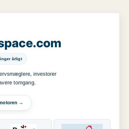
yspace.com
inger årligt
vervsmæglere, investorer
 lavere tomgang.
smotoren →