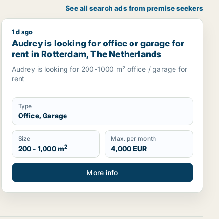
See all search ads from premise seekers
1 d ago
s 1er arrondissement or Paris 2ème arrondissement - Bourse
Audrey is looking for office or garage for rent in Rot
Audrey is looking for office or garage for
rent in Rotterdam, The Netherlands
Audrey is looking for 200-1000 m² office / garage for
rent
Type
Office, Garage
Size
Max. per month
2
200 - 1,000 m
4,000 EUR
More info