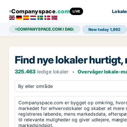
Companyspace
.com
Lokaler 
LIVE
COMPANYSPACE.COM I DAG:
New today
1,892
Find nye lokaler hurtig
325.463
ledige lokaler
•
Overvåger lokale-ma
By eller område
Companyspace.com er bygget op omkring, hvorda
markedet for erhvervslokaler og skaber et mere 
registreres løbende, mens markedsdata, efterspør
til relevante muligheder og giver udlejere, mæg
markedsindsigt.