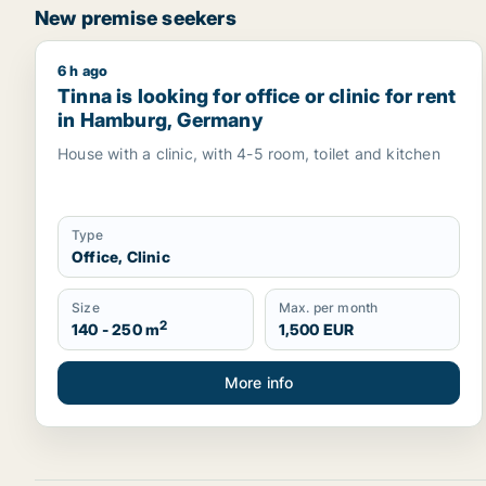
New premise seekers
6 h ago
Tinna is looking for office or clinic for rent in H
Tinna is looking for office or clinic for rent
in Hamburg, Germany
House with a clinic, with 4-5 room, toilet and kitchen
Type
Office, Clinic
Size
Max. per month
2
140 - 250 m
1,500 EUR
More info