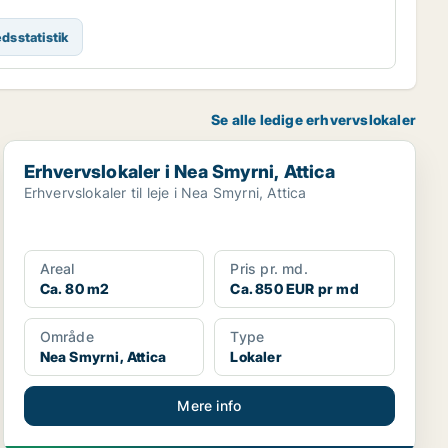
dsstatistik
Se alle ledige erhvervslokaler
Erhvervslokaler i Nea Smyrni, Attica
Erhvervslokaler i Nea Smyrni, Attica
Erhvervslokaler til leje i Nea Smyrni, Attica
Areal
Pris pr. md.
Ca. 80 m2
Ca. 850 EUR pr md
Område
Type
Nea Smyrni, Attica
Lokaler
Mere info