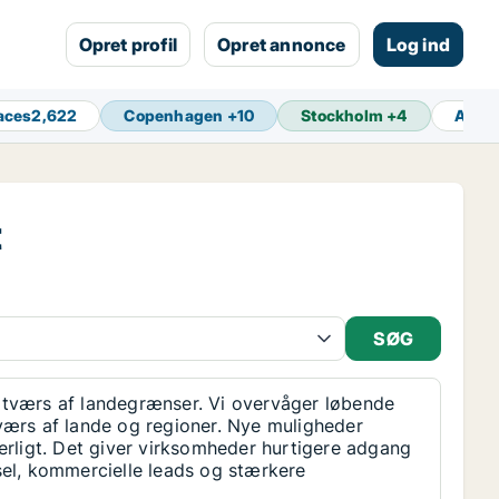
Opret profil
Opret annonce
Log ind
aces
2,622
Copenhagen
+
10
Stockholm
+
4
Amst
t
tværs af landegrænser. Vi overvåger løbende
værs af lande og regioner. Nye muligheder
erligt. Det giver virksomheder hurtigere adgang
sel, kommercielle leads og stærkere