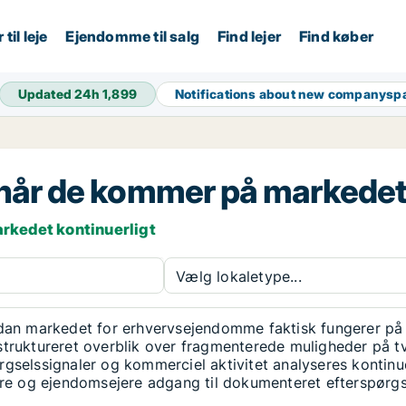
til leje
Ejendomme til salg
Find lejer
Find køber
Updated 24h
1,899
Notifications about new companysp
t, når de kommer på markede
rkedet kontinuerligt
Vælg lokaletype...
n markedet for erhvervsejendomme faktisk fungerer på 
struktureret overblik over fragmenterede muligheder på t
gselssignaler og kommerciel aktivitet analyseres kontinu
lere og ejendomsejere adgang til dokumenteret efterspørg