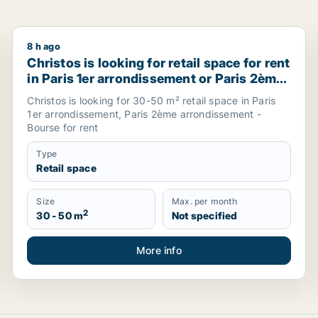
8 h ago
amburg, Germany
Christos is looking for retail space for rent in Pari
Christos is looking for retail space for rent
in Paris 1er arrondissement or Paris 2ème
arrondissement - Bourse, France
Christos is looking for 30-50 m² retail space in Paris
1er arrondissement, Paris 2ème arrondissement -
Bourse for rent
Type
Retail space
Size
Max. per month
2
30 - 50 m
Not specified
More info