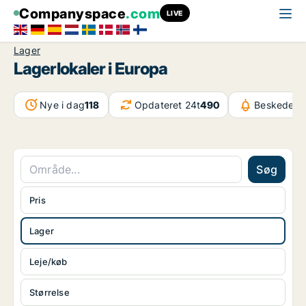
Companyspace
.com
LIVE
Lager
Lagerlokaler i Europa
Nye i dag
118
Opdateret 24t
490
Beskeder i
Søg
Pris
Lager
Leje/køb
Størrelse