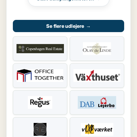
Se flere udlejere
→