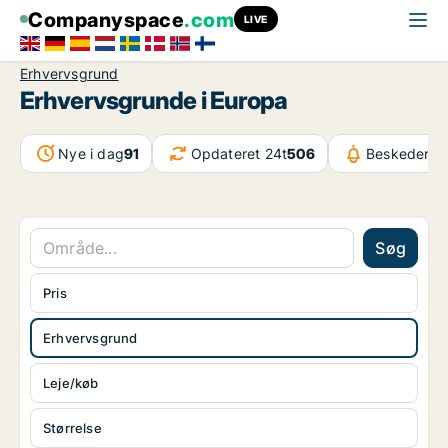
Companyspace
.com
LIVE
Erhvervsgrund
Erhvervsgrunde i Europa
Nye i dag
91
Opdateret 24t
506
Beskeder i 
Søg
Pris
Erhvervsgrund
Leje/køb
Størrelse