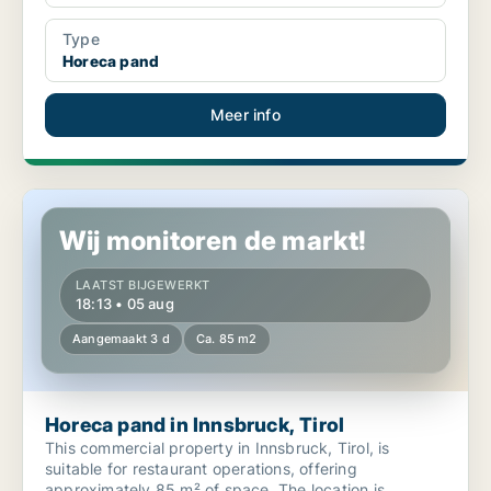
Type
Horeca pand
Meer info
Horeca pand in Innsbruck, Tirol
Wij monitoren de markt!
LAATST BIJGEWERKT
18:13 • 05 aug
Aangemaakt 3 d
Ca. 85 m2
Horeca pand in Innsbruck, Tirol
This commercial property in Innsbruck, Tirol, is
suitable for restaurant operations, offering
approximately 85 m² of space. The location is