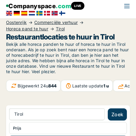
Companyspace
.com
LIVE
Oostenrijk
Commerciële verhuur
Horeca pand te huur
Tirol
Restaurantlocaties te huur in Tirol
Bekijk alle horeca panden te huur of horeca te huur in Tirol
onderaan. Als je op zoek bent naar een horeca pand te huur
of horecabedrijf te huur in Tirol, dan ben je hier aan het
juiste adres. We hebben bijna alle horeca in Tirol te huur in
onze database. Vind uw nieuwe Restaurant te huur in Tirol
te huur hier. Veel plezier.
Bijgewerkt 24u
844
Laatste update
1 u
Actie
Tirol
Zoek
Prijs