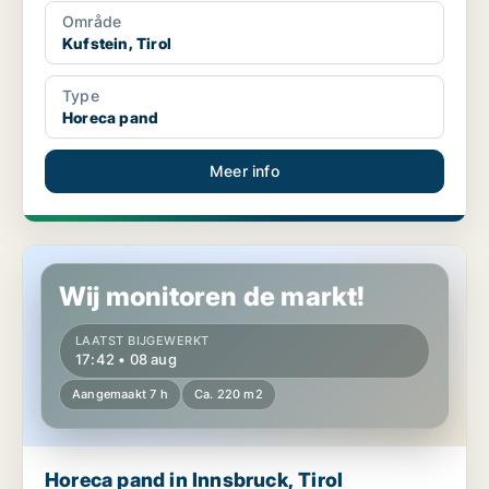
Område
Kufstein, Tirol
Type
Horeca pand
Meer info
Horeca pand in Innsbruck, Tirol
Wij monitoren de markt!
LAATST BIJGEWERKT
17:42 • 08 aug
Aangemaakt 7 h
Ca. 220 m2
Horeca pand in Innsbruck, Tirol