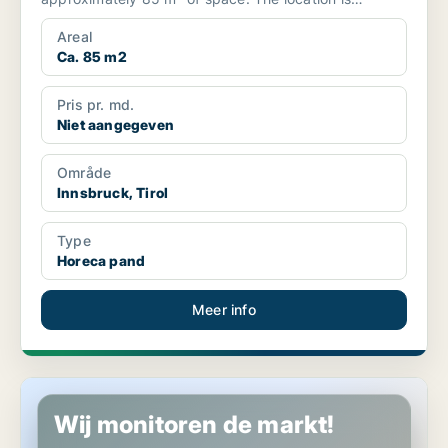
characterized by ...
Areal
Ca. 85 m2
Pris pr. md.
Niet aangegeven
Område
Innsbruck, Tirol
Type
Horeca pand
Meer info
Horeca pand in Leutasch, Tirol
Wij monitoren de markt!