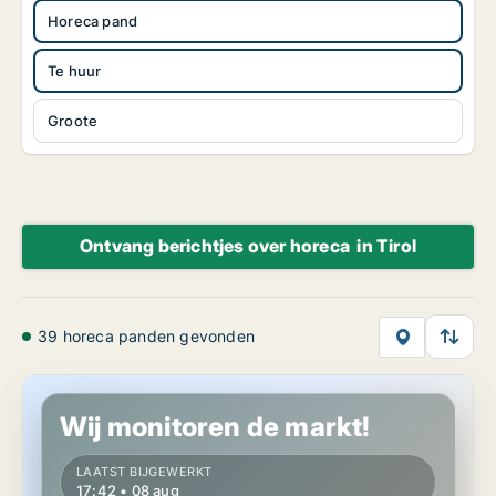
Horeca pand
Te huur
Groote
Ontvang berichtjes over horeca in Tirol
39 horeca panden gevonden
Horeca pand in Aschau im Zillertal, Tirol
Wij monitoren de markt!
LAATST BIJGEWERKT
17:42 • 08 aug