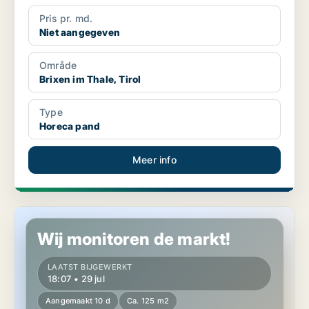
Pris pr. md.
Niet aangegeven
Område
Brixen im Thale, Tirol
Type
Horeca pand
Meer info
Horeca pand in Lienz, Tirol
Wij monitoren de markt!
LAATST BIJGEWERKT
18:07 • 29 jul
Aangemaakt 10 d
Ca. 125 m2