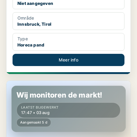
Niet aangegeven
Område
Innsbruck, Tirol
Type
Horeca pand
Meer info
Horeca pand in Brixlegg, Tirol
Wij monitoren de markt!
LAATST BIJGEWERKT
17:47 • 03 aug
Aangemaakt 5 d