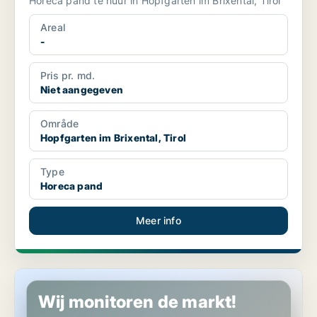
Horeca pand te huur in Hopfgarten im Brixental, Tirol
Areal
-
Pris pr. md.
Niet aangegeven
Område
Hopfgarten im Brixental, Tirol
Type
Horeca pand
Meer info
Horeca pand in Aschau im Zillertal, Tirol
Wij monitoren de markt!