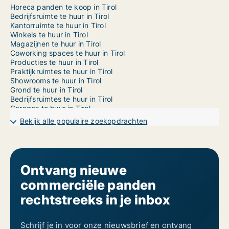
Horeca panden te koop in Tirol
Bedrijfsruimte te huur in Tirol
Kantorruimte te huur in Tirol
Winkels te huur in Tirol
Magazijnen te huur in Tirol
Coworking spaces te huur in Tirol
Producties te huur in Tirol
Praktijkruimtes te huur in Tirol
Showrooms te huur in Tirol
Grond te huur in Tirol
Bedrijfsruimtes te huur in Tirol
Garages te huur in Tirol
Horeca panden te huur in Abfaltersbach
Bekijk alle populaire zoekopdrachten
Horeca panden te huur in Absam
Horeca panden te huur in Achenkirch
Horeca panden te huur in Ainet
Horeca panden te huur in Aldrans
Horeca panden te huur in Alpbach
Ontvang nieuwe
Horeca panden te huur in Amlach
commerciële panden
Horeca panden te huur in Ampass
Horeca panden te huur in Angath
rechtstreeks in je inbox
Horeca panden te huur in Angerberg
Horeca panden te huur in Anras
Horeca panden te huur in Arzl im Pitztal
Schrijf je in voor onze nieuwsbrief en ontvang
Horeca panden te huur in Aschau im Zillertal