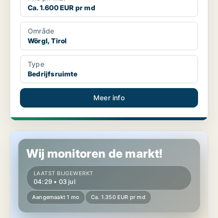
Ca. 1.600 EUR pr md
Område
Wörgl, Tirol
Type
Bedrijfsruimte
Meer info
Winkel in Nußdorf-Debant, Tirol
Wij monitoren de markt!
LAATST BIJGEWERKT
04:29 • 03 jul
Aangemaakt 1 mo
Ca. 1.350 EUR pr md