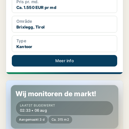
Pris pr. md.
Ca. 1.550 EUR pr md
Område
Brixlegg, Tirol
Type
Kantoor
Meer info
Kantoor in Innsbruck, Tirol
Wij monitoren de markt!
LAATST BIJGEWERKT
02:33 • 06 aug
Aangemaakt 3 d
Ca. 315 m2