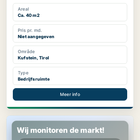
Areal
Ca. 40 m2
Pris pr. md.
Niet aangegeven
Område
Kufstein, Tirol
Type
Bedrijfsruimte
Meer info
Bedrijfspand in Kirchbichl, Tirol
Wij monitoren de markt!