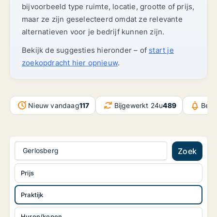
bijvoorbeeld type ruimte, locatie, grootte of prijs,
maar ze zijn geselecteerd omdat ze relevante
alternatieven voor je bedrijf kunnen zijn.
Bekijk de suggesties hieronder – of
start je
zoekopdracht hier opnieuw
.
Nieuw vandaag
117
Bijgewerkt 24u
489
Beri
Gerlosberg
Zoek
Prijs
Praktijk
Huren/kopen