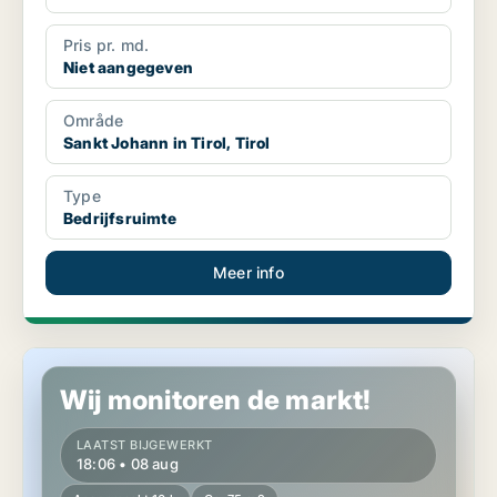
Pris pr. md.
Niet aangegeven
Område
Sankt Johann in Tirol, Tirol
Type
Bedrijfsruimte
Meer info
Bedrijfspand in Innsbruck, Tirol
Wij monitoren de markt!
LAATST BIJGEWERKT
18:06 • 08 aug