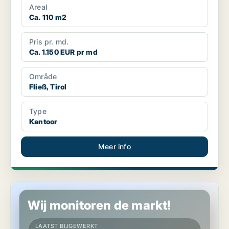
Areal
Ca. 110 m2
Pris pr. md.
Ca. 1.150 EUR pr md
Område
Fließ, Tirol
Type
Kantoor
Meer info
Kantoor in Innsbruck, Tirol
Wij monitoren de markt!
LAATST BIJGEWERKT