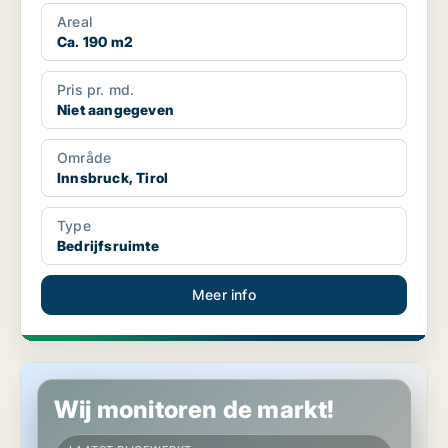
Areal
Ca. 190 m2
Pris pr. md.
Niet aangegeven
Område
Innsbruck, Tirol
Type
Bedrijfsruimte
Meer info
Commercieel vastgoed in Oberndorf in Tirol, Tirol
Wij monitoren de markt!