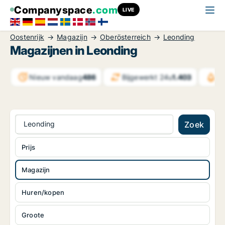
Companyspace
.com
LIVE
Oostenrijk
Magazijn
Oberösterreich
Leonding
Magazijnen in Leonding
Nieuw vandaag
486
Bijgewerkt 24u
1.403
Be
Leonding
Zoek
Prijs
Magazijn
Huren/kopen
Groote