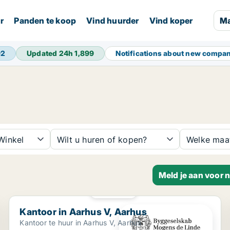
r
Panden te koop
Vind huurder
Vind koper
Ma
92
Updated 24h
1,899
Notifications about new compa
inkel
Wilt u huren of kopen?
Welke maa
Meld je aan voor 
PLATINA
Kantoor in Aarhus V, Aarhus
Kantoor in Aarhus V, Aarhus
Kantoor te huur in Aarhus V, Aarhus