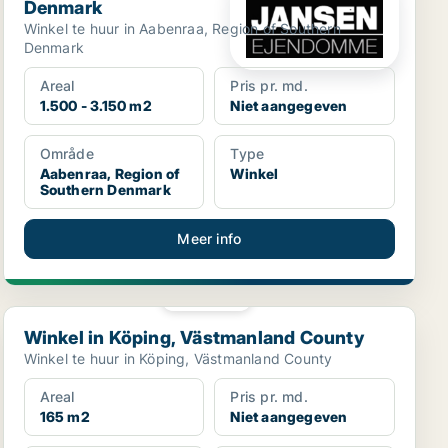
Denmark
Winkel te huur in Aabenraa, Region of Southern
Denmark
Areal
Pris pr. md.
1.500 - 3.150 m2
Niet aangegeven
Område
Type
Aabenraa, Region of
Winkel
Southern Denmark
Meer info
PLATINA
Winkel in Köping, Västmanland County
Winkel in Köping, Västmanland County
Winkel te huur in Köping, Västmanland County
Areal
Pris pr. md.
165 m2
Niet aangegeven