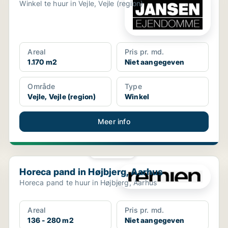
Winkel te huur in Vejle, Vejle (region)
Areal
Pris pr. md.
1.170 m2
Niet aangegeven
Område
Type
Vejle, Vejle (region)
Winkel
Meer info
PLATINA
Horeca pand in Højbjerg, Aarhus
Horeca pand in Højbjerg, Aarhus
Horeca pand te huur in Højbjerg, Aarhus
Areal
Pris pr. md.
136 - 280 m2
Niet aangegeven