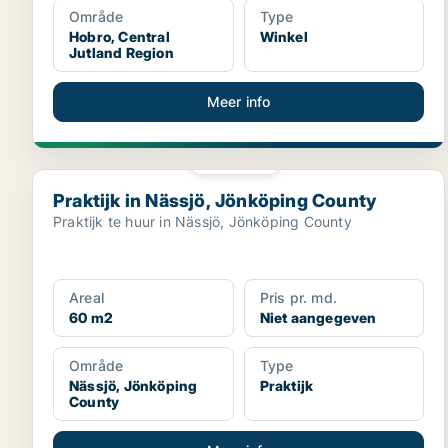
Område
Type
Hobro, Central
Winkel
Jutland Region
Meer info
PLATINA
Praktijk in Nässjö, Jönköping County
Praktijk in Nässjö, Jönköping County
Praktijk te huur in Nässjö, Jönköping County
Areal
Pris pr. md.
60 m2
Niet aangegeven
Område
Type
Nässjö, Jönköping
Praktijk
County