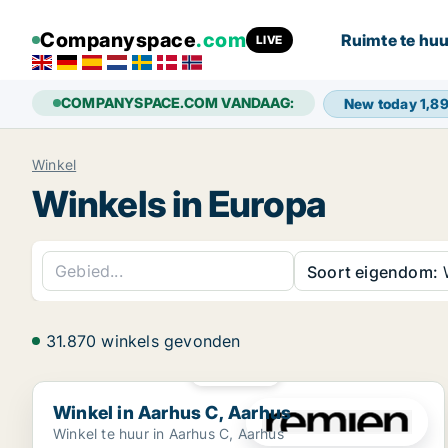
Companyspace
.com
Ruimte te huu
LIVE
COMPANYSPACE.COM VANDAAG:
New today
1,8
Winkel
Winkels in Europa
Soort eigendom:
W
31.870 winkels gevonden
PLATINA
Winkel in Aarhus C, Aarhus
Winkel in Aarhus C, Aarhus
Winkel te huur in Aarhus C, Aarhus