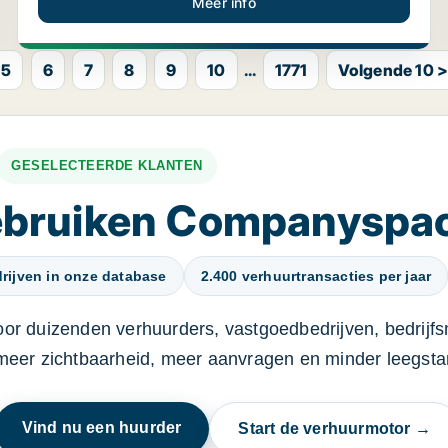
Meer info
5
6
7
8
9
10
...
1771
Volgende 10 
GESELECTEERDE KLANTEN
gebruiken Companyspa
rijven in onze database
2.400 verhuurtransacties per jaar
oor duizenden verhuurders, vastgoedbedrijven, bedrijf
 meer zichtbaarheid, meer aanvragen en minder leegstan
Vind nu een huurder
Start de verhuurmotor →