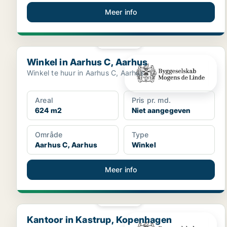
Meer info
PLATINA
Winkel in Aarhus C, Aarhus
Winkel in Aarhus C, Aarhus
Winkel te huur in Aarhus C, Aarhus
Areal
Pris pr. md.
624 m2
Niet aangegeven
Område
Type
Aarhus C, Aarhus
Winkel
Meer info
PLATINA
Kantoor in Kastrup, Kopenhagen
Kantoor in Kastrup, Kopenhagen