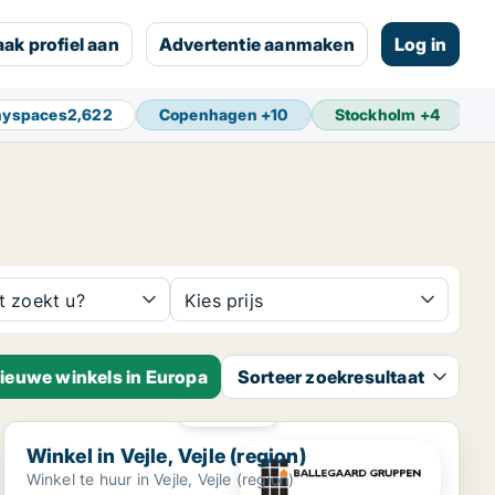
ak profiel aan
Advertentie aanmaken
Log in
nyspaces
2,622
Copenhagen
+
10
Stockholm
+
4
t zoekt u?
Kies prijs
nieuwe winkels in Europa
Sorteer zoekresultaat
PLATINA
Winkel in Vejle, Vejle (region)
Winkel in Vejle, Vejle (region)
Winkel te huur in Vejle, Vejle (region)