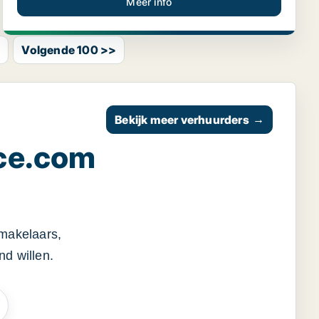
Meer info
>
Volgende 100 >>
Bekijk meer verhuurders
→
ce.com
smakelaars,
d willen.