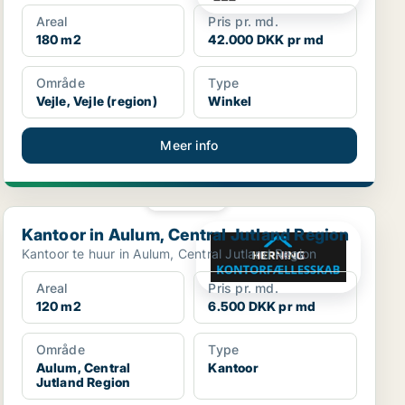
Areal
Pris pr. md.
180 m2
42.000 DKK pr md
Område
Type
Vejle, Vejle (region)
Winkel
Meer info
PLATINA
Kantoor in Aulum, Central Jutland Region
Kantoor in Aulum, Central Jutland Region
Kantoor te huur in Aulum, Central Jutland Region
Areal
Pris pr. md.
120 m2
6.500 DKK pr md
Område
Type
Aulum, Central
Kantoor
Jutland Region