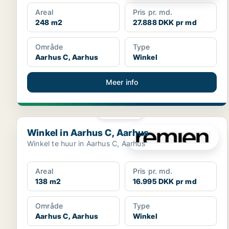
Areal
Pris pr. md.
248 m2
27.888 DKK pr md
Område
Type
Aarhus C, Aarhus
Winkel
Meer info
PLATINA
Winkel in Aarhus C, Aarhus
Winkel in Aarhus C, Aarhus
Winkel te huur in Aarhus C, Aarhus
Areal
Pris pr. md.
138 m2
16.995 DKK pr md
Område
Type
Aarhus C, Aarhus
Winkel