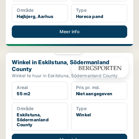
Område
Type
Højbjerg, Aarhus
Horeca pand
Meer info
PLATINA
Winkel in Eskilstuna, Södermanland County
Winkel in Eskilstuna, Södermanland
County
Winkel te huur in Eskilstuna, Södermanland County
Areal
Pris pr. md.
55 m2
Niet aangegeven
Område
Type
Eskilstuna,
Winkel
Södermanland
County