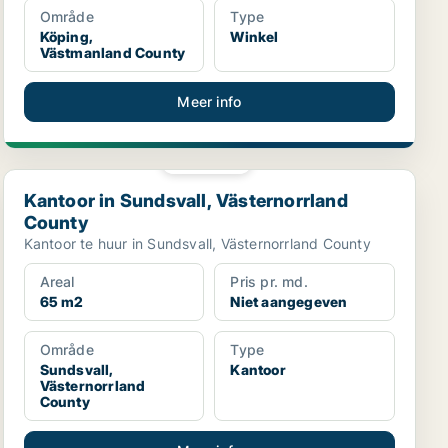
Område
Type
Köping,
Winkel
Västmanland County
Meer info
PLATINA
Kantoor in Sundsvall, Västernorrland County
Kantoor in Sundsvall, Västernorrland
County
Kantoor te huur in Sundsvall, Västernorrland County
Areal
Pris pr. md.
65 m2
Niet aangegeven
Område
Type
Sundsvall,
Kantoor
Västernorrland
County