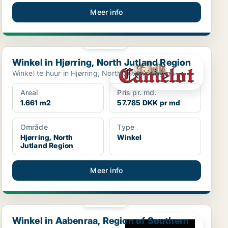
Meer info
PLATINA
Winkel in Hjørring, North Jutland Region
Winkel in Hjørring, North Jutland Region
Winkel te huur in Hjørring, North Jutland Region
Areal
Pris pr. md.
1.661 m2
57.785 DKK pr md
Område
Type
Hjørring, North
Winkel
Jutland Region
Meer info
PLATINA
Winkel in Aabenraa, Region of Southern Denmark
Winkel in Aabenraa, Region of Southern