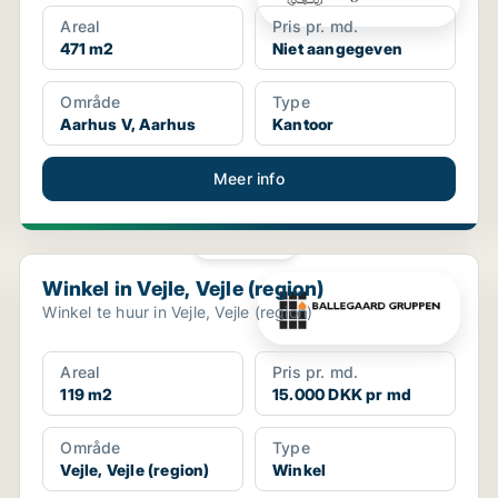
Areal
Pris pr. md.
471 m2
Niet aangegeven
Område
Type
Aarhus V, Aarhus
Kantoor
Meer info
PLATINA
Winkel in Vejle, Vejle (region)
Winkel in Vejle, Vejle (region)
Winkel te huur in Vejle, Vejle (region)
Areal
Pris pr. md.
119 m2
15.000 DKK pr md
Område
Type
Vejle, Vejle (region)
Winkel