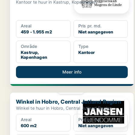
Kantoor te huur in Kastrup, Kopenhagen
Areal
Pris pr. md.
459 - 1.955 m2
Niet aangegeven
Område
Type
Kastrup,
Kantoor
Kopenhagen
Meer info
PLATINA
Winkel in Hobro, Central Jutland Region
Winkel in Hobro, Central Jutland Region
Winkel te huur in Hobro, Central Jutland Region
Areal
Pris pr. md.
600 m2
Niet aangegeven