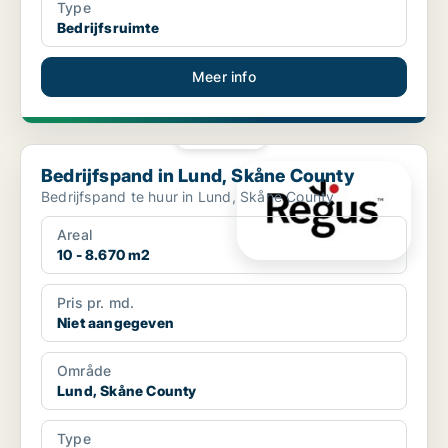
Type
Bedrijfsruimte
Meer info
PLATINA
Bedrijfspand in Lund, Skåne County
Bedrijfspand in Lund, Skåne County
Bedrijfspand te huur in Lund, Skåne County
Areal
10 - 8.670 m2
Pris pr. md.
Niet aangegeven
Område
Lund, Skåne County
Type