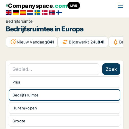
Companyspace
.com
LIVE
Bedrijfsruimte
Bedrijfsruimtes in Europa
Nieuw vandaag
841
Bijgewerkt 24u
841
Beri
Zoek
Prijs
Bedrijfsruimte
Huren/kopen
Groote