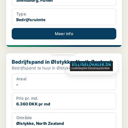
Svendborg, Funen
Type
Bedrijfsruimte
Meer info
PLATINA
Bedrijfspand in Ølstykke, North Zealand
Bedrijfspand in Ølstykke, North Zealand
Bedrijfspand te huur in Ølstykke, North Zealand
Areal
-
Pris pr. md.
6.360 DKK pr md
Område
Ølstykke, North Zealand