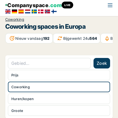
Companyspace
.com
LIVE
Coworking
Coworking spaces in Europa
Nieuw vandaag
192
Bijgewerkt 24u
564
Ber
Zoek
Prijs
Coworking
Huren/kopen
Groote