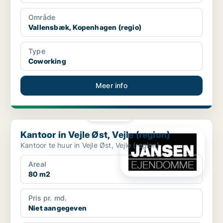
Område
Vallensbæk, Kopenhagen (regio)
Type
Coworking
Meer info
PLATINA
Kantoor in Vejle Øst, Vejle (region)
Kantoor in Vejle Øst, Vejle (region)
Kantoor te huur in Vejle Øst, Vejle (region)
Areal
80 m2
Pris pr. md.
Niet aangegeven