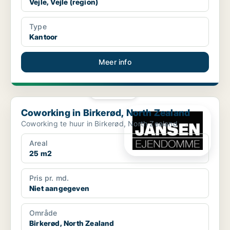
Vejle, Vejle (region)
Type
Kantoor
Meer info
PLATINA
Coworking in Birkerød, North Zealand
Coworking in Birkerød, North Zealand
Coworking te huur in Birkerød, North Zealand
Areal
25 m2
Pris pr. md.
Niet aangegeven
Område
Birkerød, North Zealand