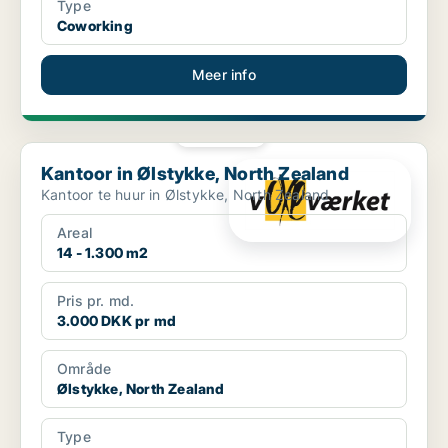
Type
Coworking
Meer info
PLATINA
Kantoor in Ølstykke, North Zealand
Kantoor in Ølstykke, North Zealand
Kantoor te huur in Ølstykke, North Zealand
Areal
14 - 1.300 m2
Pris pr. md.
3.000 DKK pr md
Område
Ølstykke, North Zealand
Type