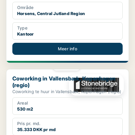
Område
Horsens, Central Jutland Region
Type
Kantoor
Meer info
PLATINA
Coworking in Vallensbæk, Kopenhagen (regio)
Coworking in Vallensbæk, Kopenhagen
(regio)
Coworking te huur in Vallensbæk, Kopenhagen (regio)
Areal
530 m2
Pris pr. md.
35.333 DKK pr md