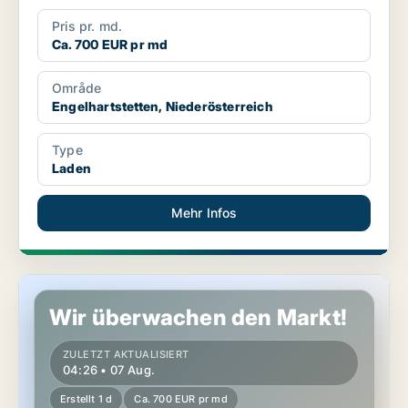
Pris pr. md.
Ca. 700 EUR pr md
Område
Engelhartstetten, Niederösterreich
Type
Laden
Mehr Infos
Gewerbeimmobilien in Perchtoldsdorf, Niederösterreich
Wir überwachen den Markt!
ZULETZT AKTUALISIERT
04:26 • 07 Aug.
Erstellt 1 d
Ca. 700 EUR pr md