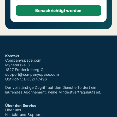
Lager zur Miete
Coworking spaces zur Miete
Werkstätte zur Miete
Restaurants zur Miete
Praxen zur Miete
Kommerzieller Grund zur Miete
Gewerbeflächen zur Miete
Garages zur Miete
Kontakt
Companyspace.com
Mynstersvej 3
1827 Frederiksberg C
support@companyspace.com
USt-IdNr.: DK32147496
Der vollständige Zugriff auf den Dienst erfordert ein
laufendes Abonnement. Keine Mindestvertragslaufzeit.
Über den Service
Über uns
Kontakt und Support