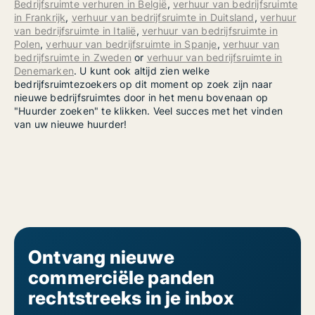
Bedrijfsruimte verhuren in België
,
verhuur van bedrijfsruimte
in Frankrijk
,
verhuur van bedrijfsruimte in Duitsland
,
verhuur
van bedrijfsruimte in Italië
,
verhuur van bedrijfsruimte in
Polen
,
verhuur van bedrijfsruimte in Spanje
,
verhuur van
bedrijfsruimte in Zweden
or
verhuur van bedrijfsruimte in
Denemarken
. U kunt ook altijd zien welke
bedrijfsruimtezoekers op dit moment op zoek zijn naar
nieuwe bedrijfsruimtes door in het menu bovenaan op
"Huurder zoeken" te klikken. Veel succes met het vinden
van uw nieuwe huurder!
Ontvang nieuwe
commerciële panden
rechtstreeks in je inbox