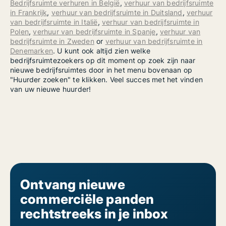
Bedrijfsruimte verhuren in België
,
verhuur van bedrijfsruimte
in Frankrijk
,
verhuur van bedrijfsruimte in Duitsland
,
verhuur
van bedrijfsruimte in Italië
,
verhuur van bedrijfsruimte in
Polen
,
verhuur van bedrijfsruimte in Spanje
,
verhuur van
bedrijfsruimte in Zweden
or
verhuur van bedrijfsruimte in
Denemarken
. U kunt ook altijd zien welke
bedrijfsruimtezoekers op dit moment op zoek zijn naar
nieuwe bedrijfsruimtes door in het menu bovenaan op
"Huurder zoeken" te klikken. Veel succes met het vinden
van uw nieuwe huurder!
Ontvang nieuwe
commerciële panden
rechtstreeks in je inbox