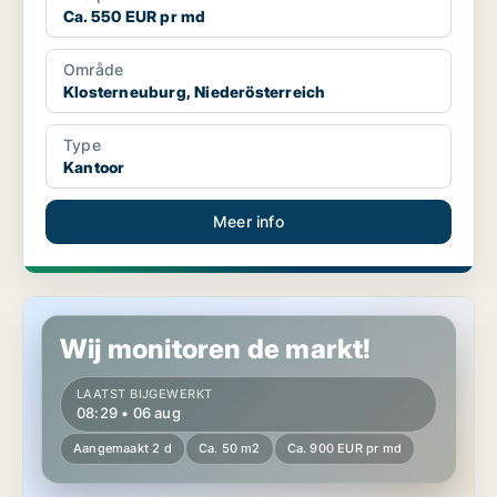
Ca. 550 EUR pr md
Område
Klosterneuburg, Niederösterreich
Type
Kantoor
Meer info
Bedrijfspand in Klosterneuburg, Niederösterreich
Wij monitoren de markt!
LAATST BIJGEWERKT
08:29 • 06 aug
Aangemaakt 2 d
Ca. 50 m2
Ca. 900 EUR pr md