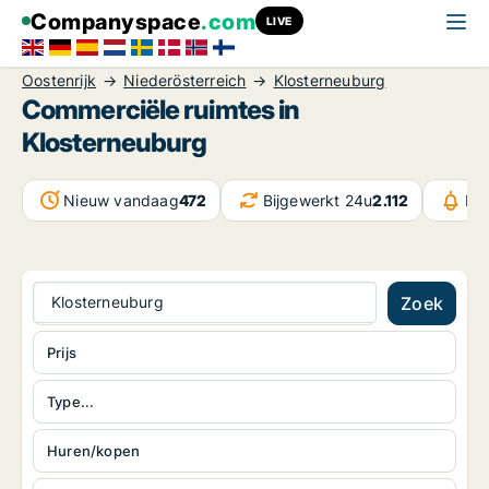
Companyspace
.com
LIVE
Oostenrijk
Niederösterreich
Klosterneuburg
Commerciële ruimtes in
Klosterneuburg
Nieuw vandaag
472
Bijgewerkt 24u
2.112
Be
Klosterneuburg
Zoek
Prijs
Type...
Huren/kopen