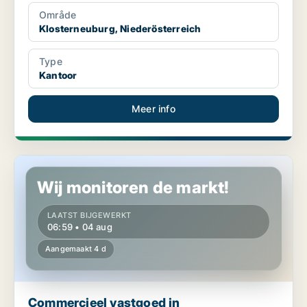
Område
Klosterneuburg, Niederösterreich
Type
Kantoor
Meer info
Commercieel vastgoed in Klosterneuburg, Niederösterreich
Wij monitoren de markt!
LAATST BIJGEWERKT
06:59 • 04 aug
Aangemaakt 4 d
Commercieel vastgoed in