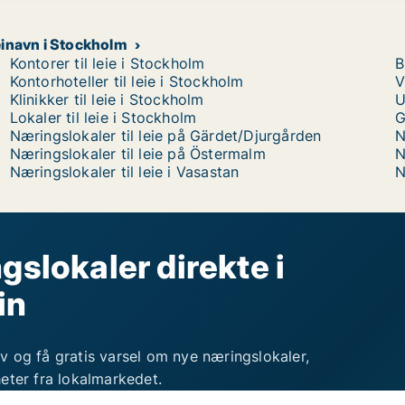
veinavn i Stockholm
Kontorer til leie i Stockholm
B
Kontorhoteller til leie i Stockholm
V
Klinikker til leie i Stockholm
U
Lokaler til leie i Stockholm
G
Næringslokaler til leie på Gärdet/Djurgården
N
Næringslokaler til leie på Östermalm
N
Næringslokaler til leie i Vasastan
N
gslokaler direkte i
in
 og få gratis varsel om nye næringslokaler,
eter fra lokalmarkedet.