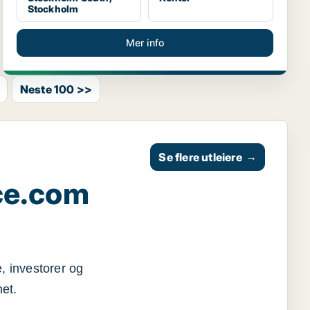
Stockholm
Mer info
Neste 100 >>
Se flere utleiere
→
ce.com
, investorer og
het.