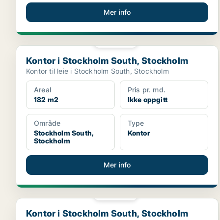
Mer info
PLATINA
Kontor i Stockholm South, Stockholm
Kontor i Stockholm South, Stockholm
Kontor til leie i Stockholm South, Stockholm
Areal
Pris pr. md.
182 m2
Ikke oppgitt
Område
Type
Stockholm South,
Kontor
Stockholm
Mer info
PLATINA
Kontor i Stockholm South, Stockholm
Kontor i Stockholm South, Stockholm