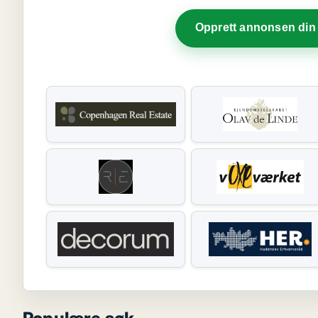
Opprett annonsen din