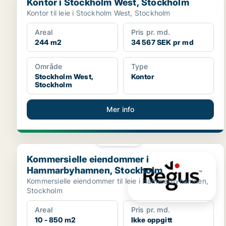
Kontor i Stockholm West, Stockholm
Kontor til leie i Stockholm West, Stockholm
Areal
Pris pr. md.
244 m2
34 567 SEK pr md
Område
Type
Stockholm West,
Kontor
Stockholm
Mer info
PLATINA
Kommersielle eiendommer i Hammarbyhamnen, Stoc
Kommersielle eiendommer i
Hammarbyhamnen, Stockholm
Kommersielle eiendommer til leie i Hammarbyhamnen,
Stockholm
Areal
Pris pr. md.
10 - 850 m2
Ikke oppgitt