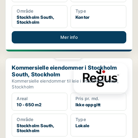
Område
Type
Stockholm South,
Kontor
Stockholm
Mer info
PLATINA
Kommersielle eiendommer i Stockholm South, Stockho
Kommersielle eiendommer i Stockholm
South, Stockholm
Kommersielle eiendommer til leie i Stockholm South,
Stockholm
Areal
Pris pr. md.
10 - 650 m2
Ikke oppgitt
Område
Type
Stockholm South,
Lokale
Stockholm