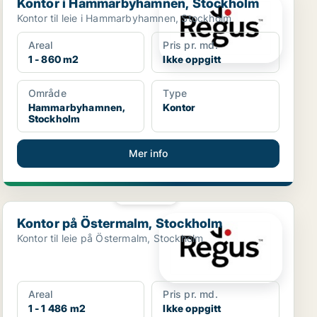
Kontor i Hammarbyhamnen, Stockholm
Kontor til leie i Hammarbyhamnen, Stockholm
Areal
Pris pr. md.
1 - 860 m2
Ikke oppgitt
Område
Type
Hammarbyhamnen,
Kontor
Stockholm
Mer info
PLATINA
Kontor på Östermalm, Stockholm
Kontor på Östermalm, Stockholm
Kontor til leie på Östermalm, Stockholm
Areal
Pris pr. md.
1 - 1 486 m2
Ikke oppgitt