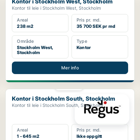
Kontor i Stockholm West, Stockholm
Kontor til leie i Stockholm West, Stockholm
Areal
Pris pr. md.
238 m2
35 700 SEK pr md
Område
Type
Stockholm West,
Kontor
Stockholm
Mer info
PLATINA
kholm
Kontor i Stockholm South, Stockholm
Kontor i Stockholm South, Stockholm
Kontor til leie i Stockholm South, Stockholm
Areal
Pris pr. md.
1 - 645 m2
Ikke oppgitt