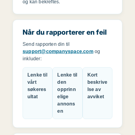
og kan bekreftes.
Når du rapporterer en feil
Send rapporten din til
support@companyspace.com
og
inkluder:
Lenke til
Lenke til
Kort
vårt
den
beskrive
søkeres
opprinn
lse av
ultat
elige
avviket
annons
en