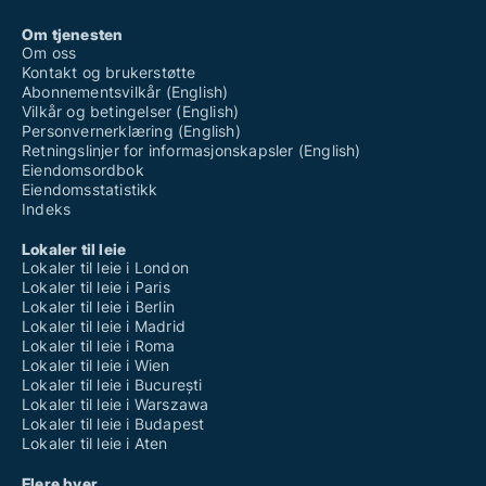
Utstillingslokaler til leie i Hof bei Salzburg
Utstillingslokaler til leie i Hollersbach im Pinzgau
Om tjenesten
Utstillingslokaler til leie i Hüttau
Om oss
Utstillingslokaler til leie i Hüttschlag
Kontakt og brukerstøtte
Utstillingslokaler til leie i Kaprun
Abonnementsvilkår (English)
Utstillingslokaler til leie i Kleinarl
Vilkår og betingelser (English)
Utstillingslokaler til leie i Koppl
Personvernerklæring (English)
Utstillingslokaler til leie i Köstendorf
Retningslinjer for informasjonskapsler (English)
Utstillingslokaler til leie i Krimml
Eiendomsordbok
Utstillingslokaler til leie i Krispl
Eiendomsstatistikk
Utstillingslokaler til leie i Kuchl
Indeks
Utstillingslokaler til leie i Lamprechtshausen
Utstillingslokaler til leie i Lend
Lokaler til leie
Utstillingslokaler til leie i Leogang
Lokaler til leie i London
Utstillingslokaler til leie i Lessach
Lokaler til leie i Paris
Utstillingslokaler til leie i Lofer
Lokaler til leie i Berlin
Utstillingslokaler til leie i Maishofen
Lokaler til leie i Madrid
Utstillingslokaler til leie i Maria Alm am Steinernen Meer
Lokaler til leie i Roma
Utstillingslokaler til leie i Mariapfarr
Lokaler til leie i Wien
Utstillingslokaler til leie i Mattsee
Lokaler til leie i București
Utstillingslokaler til leie i Mauterndorf
Lokaler til leie i Warszawa
Utstillingslokaler til leie i Mittersill
Lokaler til leie i Budapest
Utstillingslokaler til leie i Mühlbach am Hochkönig
Lokaler til leie i Aten
Utstillingslokaler til leie i Muhr
Utstillingslokaler til leie i Neukirchen am Großvenediger
Flere byer