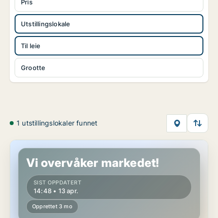
Pris
Utstillingslokale
Til leie
Grootte
1 utstillingslokaler funnet
Lager i Salzburg (region)
Vi overvåker markedet!
SIST OPPDATERT
14:48 • 13 apr.
Opprettet 3 mo