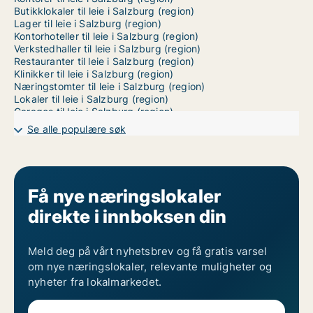
Butikklokaler til leie i Salzburg (region)
Lager til leie i Salzburg (region)
Kontorhoteller til leie i Salzburg (region)
Verkstedhaller til leie i Salzburg (region)
Restauranter til leie i Salzburg (region)
Klinikker til leie i Salzburg (region)
Næringstomter til leie i Salzburg (region)
Lokaler til leie i Salzburg (region)
Garages til leie i Salzburg (region)
Utstillingslokaler til leie i Abtenau
Se alle populære søk
Utstillingslokaler til leie i Adnet
Utstillingslokaler til leie i Altenmarkt im Pongau
Utstillingslokaler til leie i Anif
Utstillingslokaler til leie i Annaberg-Lungötz
Utstillingslokaler til leie i Anthering
Få nye næringslokaler
Utstillingslokaler til leie i Bad Gastein
direkte i innboksen din
Utstillingslokaler til leie i Bad Hofgastein
Utstillingslokaler til leie i Bad Vigaun
Utstillingslokaler til leie i Bergheim
Utstillingslokaler til leie i Berndorf bei Salzburg
Meld deg på vårt nyhetsbrev og få gratis varsel
Utstillingslokaler til leie i Bischofshofen
om nye næringslokaler, relevante muligheter og
Utstillingslokaler til leie i Bramberg am Wildkogel
nyheter fra lokalmarkedet.
Utstillingslokaler til leie i Bruck an der Großglocknerstraße
Utstillingslokaler til leie i Bürmoos
Utstillingslokaler til leie i Dienten am Hochkönig