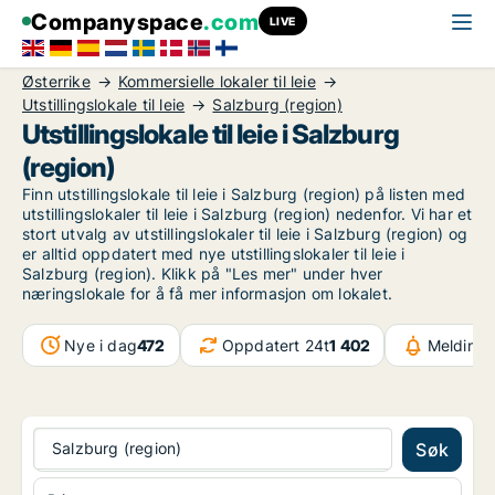
Companyspace
.com
LIVE
Østerrike
Kommersielle lokaler til leie
Utstillingslokale til leie
Salzburg (region)
Utstillingslokale til leie i Salzburg
(region)
Finn utstillingslokale til leie i Salzburg (region) på listen med
utstillingslokaler til leie i Salzburg (region) nedenfor. Vi har et
stort utvalg av utstillingslokaler til leie i Salzburg (region) og
er alltid oppdatert med nye utstillingslokaler til leie i
Salzburg (region). Klikk på "Les mer" under hver
næringslokale for å få mer informasjon om lokalet.
Nye i dag
472
Oppdatert 24t
1 402
Meldinge
Salzburg (region)
Søk