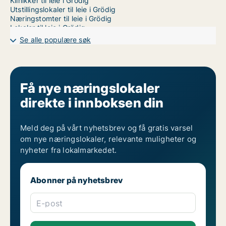
Klinikker til leie i Grödig
Utstillingslokaler til leie i Grödig
Næringstomter til leie i Grödig
Lokaler til leie i Grödig
Garages til leie i Grödig
Se alle populære søk
Få nye næringslokaler
direkte i innboksen din
Meld deg på vårt nyhetsbrev og få gratis varsel
om nye næringslokaler, relevante muligheter og
nyheter fra lokalmarkedet.
Abonner på nyhetsbrev
E-post