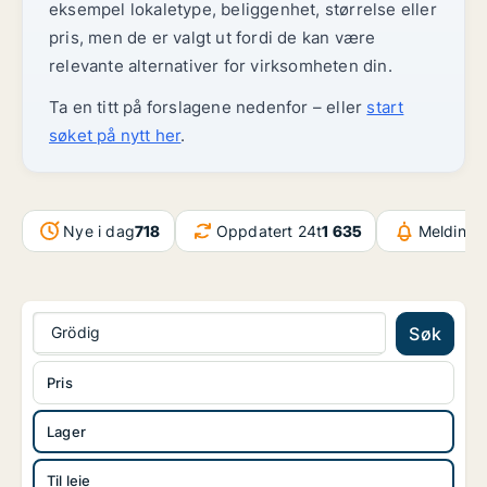
eksempel lokaletype, beliggenhet, størrelse eller
pris, men de er valgt ut fordi de kan være
relevante alternativer for virksomheten din.
Ta en titt på forslagene nedenfor – eller
start
søket på nytt her
.
Nye i dag
718
Oppdatert 24t
1 635
Meldinger
Grödig
Søk
Pris
Lager
Til leie