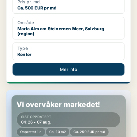
Pris pr. md.
Ca. 500 EUR pr md
Område
Maria Alm am Steinernen Meer, Salzburg
(region)
Type
Kontor
Mer info
Kontor i Bergheim, Salzburg (region)
Vi overvåker markedet!
SIST OPPDATERT
04:26 • 07 aug.
Opprettet 1 d
Ca. 20 m2
Ca. 250 EUR pr md