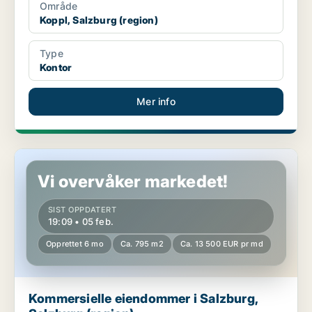
Område
Koppl, Salzburg (region)
Type
Kontor
Mer info
Kommersielle eiendommer i Salzburg, Salzburg (region)
Vi overvåker markedet!
SIST OPPDATERT
19:09 • 05 feb.
Opprettet 6 mo
Ca. 795 m2
Ca. 13 500 EUR pr md
Kommersielle eiendommer i Salzburg,