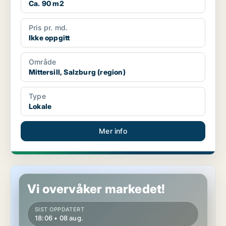
Ca. 90 m2
Pris pr. md.
Ikke oppgitt
Område
Mittersill, Salzburg (region)
Type
Lokale
Mer info
Kommersielle eiendommer i Hallein, Salzburg (region)
Vi overvåker markedet!
SIST OPPDATERT
18:06 • 08 aug.