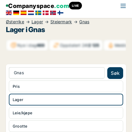
Companyspace
.com
LIVE
Østerrike
Lager
Steiermark
Gnas
Lager i Gnas
Nye i dag
469
Oppdatert 24t
2 125
Meldinge
Gnas
Søk
Pris
Lager
Leie/kjøpe
Grootte