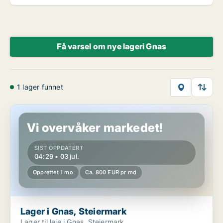
Få varsel om nye lageri Gnas
1 lager funnet
Lager i Gnas, Steiermark
Vi overvåker markedet!
SIST OPPDATERT
04:29 • 03 jul.
Opprettet 1 mo
Ca. 800 EUR pr md
Lager i Gnas, Steiermark
Lager til leie i Gnas, Steiermark