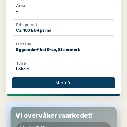
Areal
-
Pris pr. md.
Ca. 100 EUR pr md
Område
Eggersdorf bei Graz, Steiermark
Type
Lokale
Mer info
Kommersielle eiendommer i Fürstenfeld, Steiermark
Vi overvåker markedet!
SIST OPPDATERT