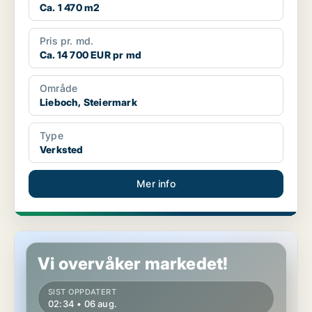
Ca. 1 470 m2
Pris pr. md.
Ca. 14 700 EUR pr md
Område
Lieboch, Steiermark
Type
Verksted
Mer info
Verksted i Lieboch, Steiermark
Vi overvåker markedet!
SIST OPPDATERT
02:34 • 06 aug.