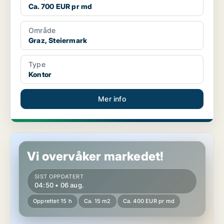
Ca. 700 EUR pr md
Område
Graz, Steiermark
Type
Kontor
Mer info
Kontor i Fürstenfeld, Steiermark
Vi overvåker markedet!
SIST OPPDATERT
04:50 • 06 aug.
Opprettet 15 h
Ca. 15 m2
Ca. 400 EUR pr md