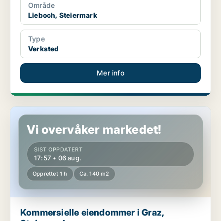
Område
Lieboch, Steiermark
Type
Verksted
Mer info
Kommersielle eiendommer i Graz, Steiermark
Vi overvåker markedet!
SIST OPPDATERT
17:57 • 06 aug.
Opprettet 1 h
Ca. 140 m2
Kommersielle eiendommer i Graz,