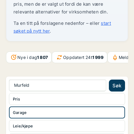
pris, men de er valgt ut fordi de kan være
relevante alternativer for virksomheten din.
Ta en titt på forslagene nedenfor – eller
start
søket på nytt her
.
Nye i dag
1 807
Oppdatert 24t
1 999
Melding
Murfeld
Søk
Pris
Garage
Leie/kjøpe