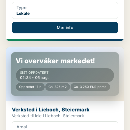
Type
Lokale
Mer info
Verksted i Lieboch, Steiermark
Vi overvåker markedet!
SIST OPPDATERT
02:34 • 06 aug.
Opprettet 17 h
Ca. 325 m2
Ca. 3 250 EUR pr md
Verksted i Lieboch, Steiermark
Verksted til leie i Lieboch, Steiermark
Areal