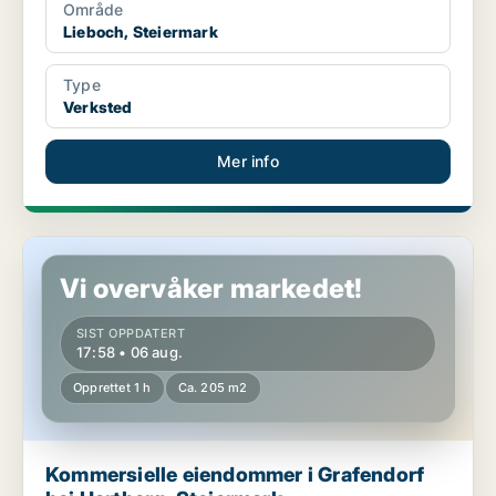
Område
Lieboch, Steiermark
Type
Verksted
Mer info
Kommersielle eiendommer i Grafendorf bei Hartberg, Steiermar
Vi overvåker markedet!
SIST OPPDATERT
17:58 • 06 aug.
Opprettet 1 h
Ca. 205 m2
Kommersielle eiendommer i Grafendorf