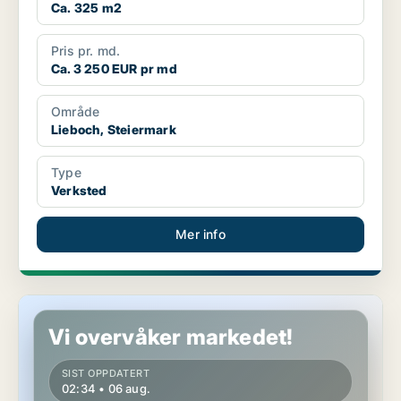
Ca. 325 m2
Pris pr. md.
Ca. 3 250 EUR pr md
Område
Lieboch, Steiermark
Type
Verksted
Mer info
Verksted i Lieboch, Steiermark
Vi overvåker markedet!
SIST OPPDATERT
02:34 • 06 aug.