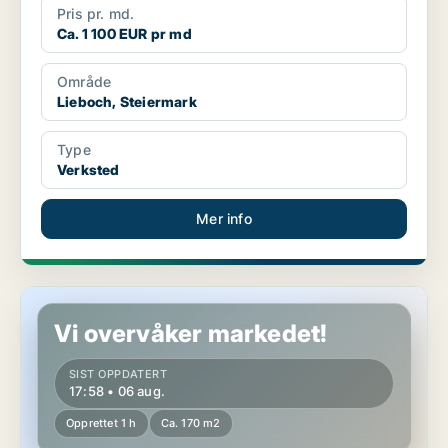
Pris pr. md.
Ca. 1 100 EUR pr md
Område
Lieboch, Steiermark
Type
Verksted
Mer info
Kommersielle eiendommer i Eggersdorf bei Graz, Steiermark
Vi overvåker markedet!
SIST OPPDATERT
17:58 • 06 aug.
Opprettet 1 h
Ca. 170 m2