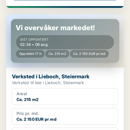
Verksted i Lieboch, Steiermark
Vi overvåker markedet!
SIST OPPDATERT
02:34 • 06 aug.
Opprettet 17 h
Ca. 215 m2
Ca. 2 150 EUR pr md
Verksted i Lieboch, Steiermark
Verksted til leie i Lieboch, Steiermark
Areal
Ca. 215 m2
Pris pr. md.
Ca. 2 150 EUR pr md