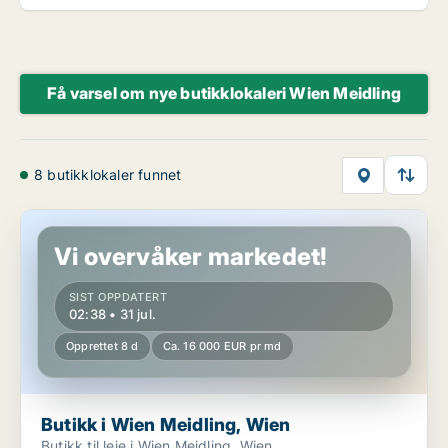
Få varsel om nye butikklokaleri Wien Meidling
8 butikklokaler funnet
Butikk i Wien Meidling, Wien
Vi overvåker markedet!
SIST OPPDATERT
02:38 • 31 jul.
Opprettet 8 d
Ca. 16 000 EUR pr md
Butikk i Wien Meidling, Wien
Butikk til leie i Wien Meidling, Wien