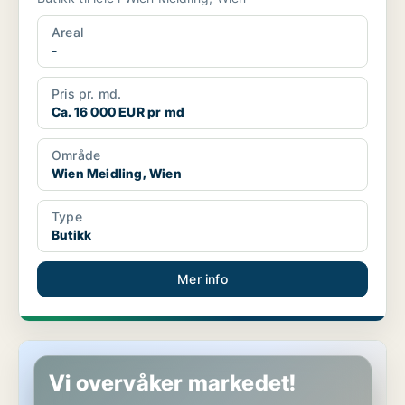
Areal
-
Pris pr. md.
Ca. 16 000 EUR pr md
Område
Wien Meidling, Wien
Type
Butikk
Mer info
Butikk i Wien Meidling, Wien
Vi overvåker markedet!