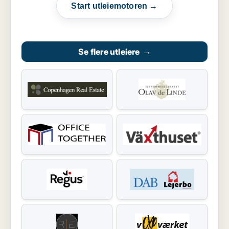
Start utleiemotoren →
Se flere utleiere
→