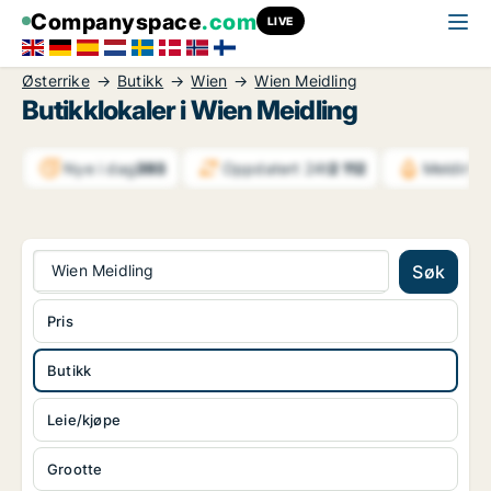
Companyspace
.com
LIVE
Østerrike
Butikk
Wien
Wien Meidling
Butikklokaler i Wien Meidling
Nye i dag
393
Oppdatert 24t
2 112
Meldinge
Wien Meidling
Søk
Pris
Butikk
Leie/kjøpe
Grootte