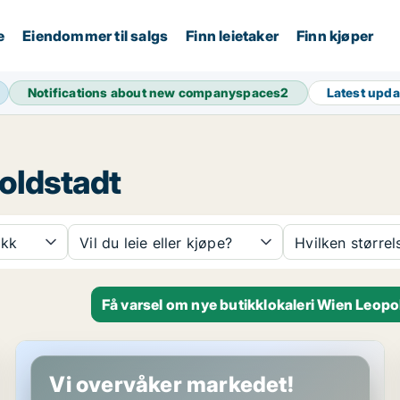
e
Eiendommer til salgs
Finn leietaker
Finn kjøper
Notifications about new companyspaces
2
Latest upd
poldstadt
ikk
Vil du leie eller kjøpe?
Hvilken størrel
Få varsel om nye butikklokaleri Wien Leopo
Butikk i Wien Leopoldstadt, Wien
Vi overvåker markedet!