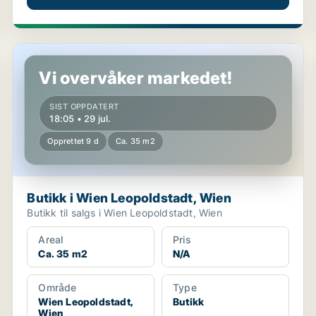
Butikk i Wien Leopoldstadt, Wien
Vi overvåker markedet!
SIST OPPDATERT
18:05 • 29 jul.
Opprettet 9 d
Ca. 35 m2
Butikk i Wien Leopoldstadt, Wien
Butikk til salgs i Wien Leopoldstadt, Wien
Areal
Pris
Ca. 35 m2
N/A
Område
Type
Wien Leopoldstadt,
Butikk
Wien