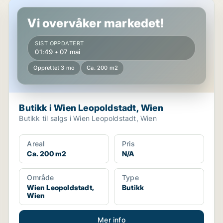
Butikk i Wien Leopoldstadt, Wien
Vi overvåker markedet!
SIST OPPDATERT
01:49 • 07 mai
Opprettet 3 mo
Ca. 200 m2
Butikk i Wien Leopoldstadt, Wien
Butikk til salgs i Wien Leopoldstadt, Wien
Areal
Pris
Ca. 200 m2
N/A
Område
Type
Wien Leopoldstadt,
Butikk
Wien
Mer info