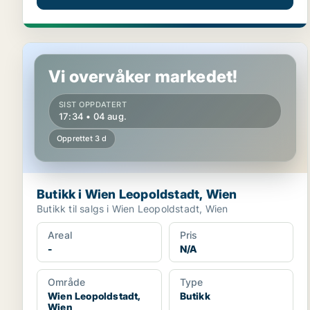
Butikk i Wien Leopoldstadt, Wien
Vi overvåker markedet!
SIST OPPDATERT
17:34 • 04 aug.
Opprettet 3 d
Butikk i Wien Leopoldstadt, Wien
Butikk til salgs i Wien Leopoldstadt, Wien
Areal
Pris
-
N/A
Område
Type
Wien Leopoldstadt,
Butikk
Wien