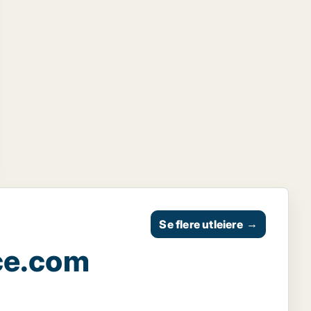
Se flere utleiere
→
ce.com