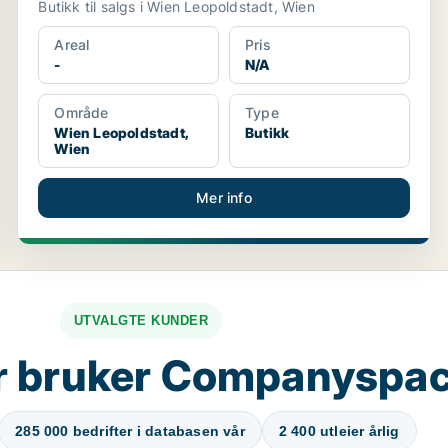
Butikk til salgs i Wien Leopoldstadt, Wien
Areal
Pris
-
N/A
Område
Type
Wien Leopoldstadt,
Butikk
Wien
Mer info
UTVALGTE KUNDER
r bruker Companyspa
285 000 bedrifter i databasen vår
2 400 utleier årlig