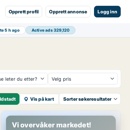
Opprett profil
Opprett annonse
Logg inn
ate
5 h ago
Active ads
329,120
se leter du etter?
Velg pris
ldstadt
Vis på kart
Sorter søkeresultater
Butikk i Wien Leopoldstadt, Wien
Vi overvåker markedet!