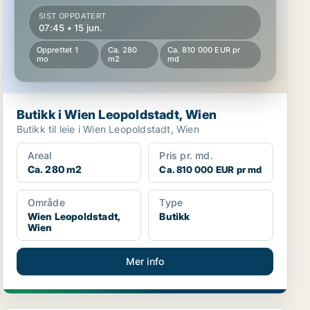
SIST OPPDATERT
07:45 • 15 jun.
Opprettet 1
Ca. 280
Ca. 810 000 EUR pr
mo
m2
md
Butikk i Wien Leopoldstadt, Wien
Butikk til leie i Wien Leopoldstadt, Wien
Areal
Pris pr. md.
Ca. 280 m2
Ca. 810 000 EUR pr md
Område
Type
Wien Leopoldstadt,
Butikk
Wien
Mer info