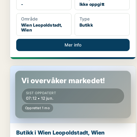
-
Ikke oppgitt
Område
Type
Wien Leopoldstadt,
Butikk
Wien
Mer info
Butikk i Wien Leopoldstadt, Wien
Vi overvåker markedet!
SIST OPPDATERT
07:12 • 12 jun.
Opprettet 1 mo
Butikk i Wien Leopoldstadt, Wien