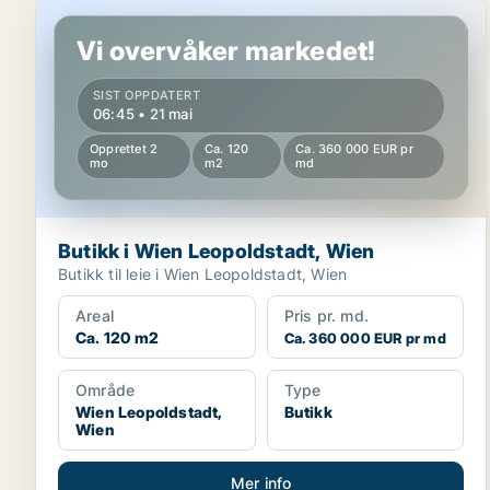
Butikk i Wien Leopoldstadt, Wien
Vi overvåker markedet!
SIST OPPDATERT
06:45 • 21 mai
Opprettet 2
Ca. 120
Ca. 360 000 EUR pr
mo
m2
md
Butikk i Wien Leopoldstadt, Wien
Butikk til leie i Wien Leopoldstadt, Wien
Areal
Pris pr. md.
Ca. 120 m2
Ca. 360 000 EUR pr md
Område
Type
Wien Leopoldstadt,
Butikk
Wien
Mer info