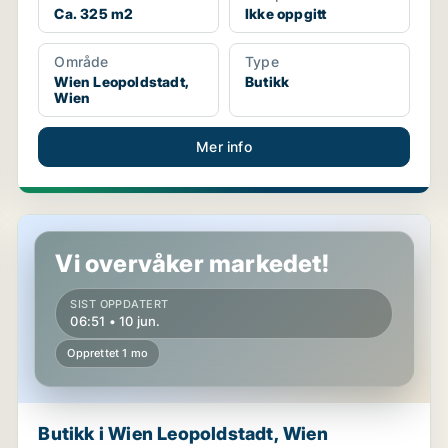
Ca. 325 m2
Ikke oppgitt
Område
Type
Wien Leopoldstadt,
Butikk
Wien
Mer info
Butikk i Wien Leopoldstadt, Wien
Vi overvåker markedet!
SIST OPPDATERT
06:51 • 10 jun.
Opprettet 1 mo
Butikk i Wien Leopoldstadt, Wien