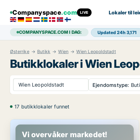
Companyspace
.com
Lokaler til lei
LIVE
COMPANYSPACE.COM I DAG:
Updated 24h
3,171
Østerrike
Butikk
Wien
Wien Leopoldstadt
Butikklokaler i Wien Leo
Wien Leopoldstadt
Ejendomstype:
But
17 butikklokaler funnet
Butikk i Wien Leopoldstadt, Wien
Vi overvåker markedet!