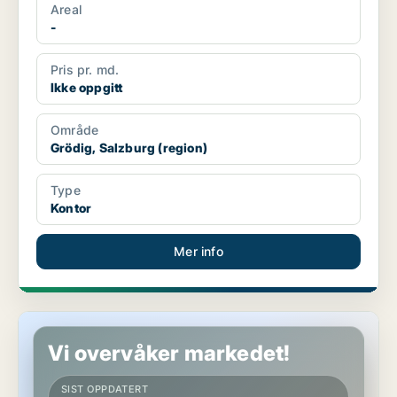
Areal
-
Pris pr. md.
Ikke oppgitt
Område
Grödig, Salzburg (region)
Type
Kontor
Mer info
Verksted i Grödig, Salzburg (region)
Vi overvåker markedet!
SIST OPPDATERT