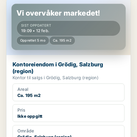
Kontoreiendom i Grödig, Salzburg (region)
Vi overvåker markedet!
SIST OPPDATERT
19:09 • 12 feb.
Opprettet 5 mo
Ca. 195 m2
Kontoreiendom i Grödig, Salzburg
(region)
Kontor til salgs i Grödig, Salzburg (region)
Areal
Ca. 195 m2
Pris
Ikke oppgitt
Område
Grödig, Salzburg (region)