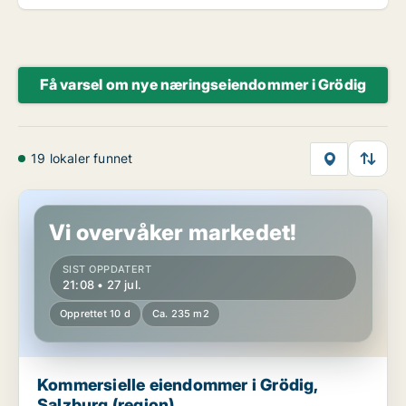
Få varsel om nye næringseiendommer i Grödig
19 lokaler funnet
Kommersielle eiendommer i Grödig, Salzburg (region)
Vi overvåker markedet!
SIST OPPDATERT
21:08 • 27 jul.
Opprettet 10 d
Ca. 235 m2
Kommersielle eiendommer i Grödig,
Salzburg (region)