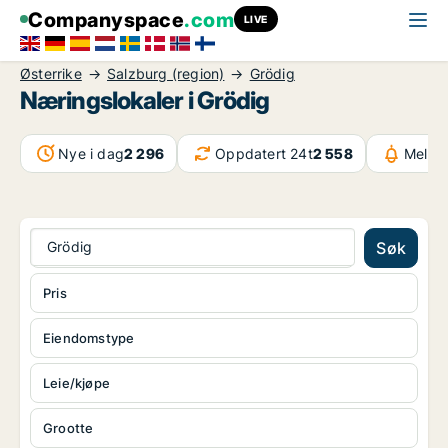
Companyspace
.com
LIVE
Østerrike
Salzburg (region)
Grödig
Næringslokaler i Grödig
Nye i dag
2 296
Oppdatert 24t
2 558
Meldin
Grödig
Søk
Pris
Eiendomstype
Leie/kjøpe
Grootte