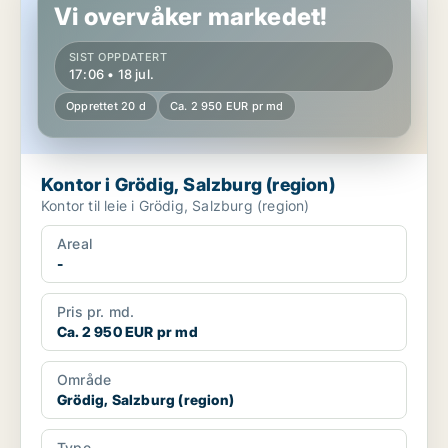
Vi overvåker markedet!
SIST OPPDATERT
17:06 • 18 jul.
Opprettet 20 d
Ca. 2 950 EUR pr md
Kontor i Grödig, Salzburg (region)
Kontor til leie i Grödig, Salzburg (region)
Areal
-
Pris pr. md.
Ca. 2 950 EUR pr md
Område
Grödig, Salzburg (region)
Type