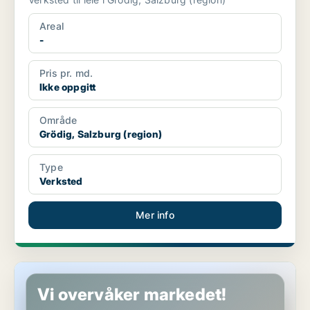
Areal
-
Pris pr. md.
Ikke oppgitt
Område
Grödig, Salzburg (region)
Type
Verksted
Mer info
Næringseiendom i Grödig, Salzburg (region)
Vi overvåker markedet!