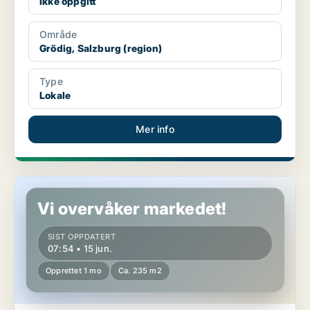
Ikke oppgitt
Område
Grödig, Salzburg (region)
Type
Lokale
Mer info
Kontoreiendom i Grödig, Salzburg (region)
Vi overvåker markedet!
SIST OPPDATERT
07:54 • 15 jun.
Opprettet 1 mo
Ca. 235 m2