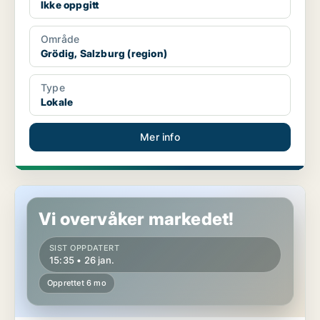
Ikke oppgitt
Område
Grödig, Salzburg (region)
Type
Lokale
Mer info
Verksted i Grödig, Salzburg (region)
Vi overvåker markedet!
SIST OPPDATERT
15:35 • 26 jan.
Opprettet 6 mo