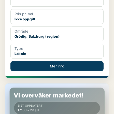
-
Pris pr. md.
Ikke oppgitt
Område
Grödig, Salzburg (region)
Type
Lokale
Mer info
Kontor i Grödig, Salzburg (region)
Vi overvåker markedet!
SIST OPPDATERT
17:30 • 23 jul.