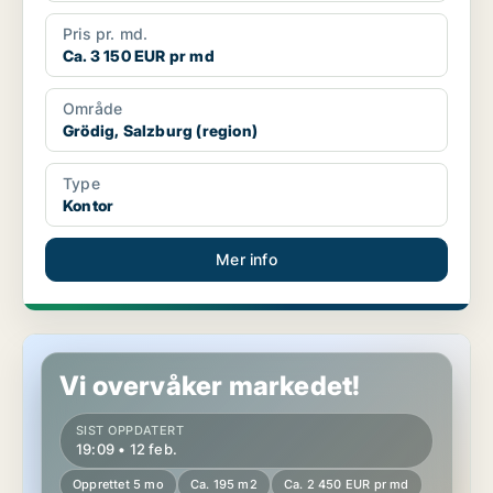
Pris pr. md.
Ca. 3 150 EUR pr md
Område
Grödig, Salzburg (region)
Type
Kontor
Mer info
Kontor i Grödig, Salzburg (region)
Vi overvåker markedet!
SIST OPPDATERT
19:09 • 12 feb.
Opprettet 5 mo
Ca. 195 m2
Ca. 2 450 EUR pr md