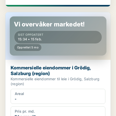
Kommersielle eiendommer i Grödig, Salzburg (region)
Vi overvåker markedet!
SIST OPPDATERT
15:34 • 15 feb.
Opprettet 5 mo
Kommersielle eiendommer i Grödig,
Salzburg (region)
Kommersielle eiendommer til leie i Grödig, Salzburg
(region)
Areal
-
Pris pr. md.