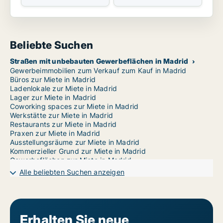
Beliebte Suchen
Straßen mit unbebauten Gewerbeflächen in Madrid
Gewerbeimmobilien zum Verkauf zum Kauf in Madrid
Büros zur Miete in Madrid
Ladenlokale zur Miete in Madrid
Lager zur Miete in Madrid
Coworking spaces zur Miete in Madrid
Werkstätte zur Miete in Madrid
Restaurants zur Miete in Madrid
Praxen zur Miete in Madrid
Ausstellungsräume zur Miete in Madrid
Kommerzieller Grund zur Miete in Madrid
Gewerbeflächen zur Miete in Madrid
Garages zur Miete in Madrid
Alle beliebten Suchen anzeigen
Gewerbeimmobilien zur Miete in Madrid Arganzuela
Gewerbeimmobilien zur Miete in Madrid Barajas
Gewerbeimmobilien zur Miete in Madrid Carabanchel
Gewerbeimmobilien zur Miete in Madrid Centro
Gewerbeimmobilien zur Miete in Madrid Chamartín
Erhalten Sie neue
Gewerbeimmobilien zur Miete in Madrid Chamberí