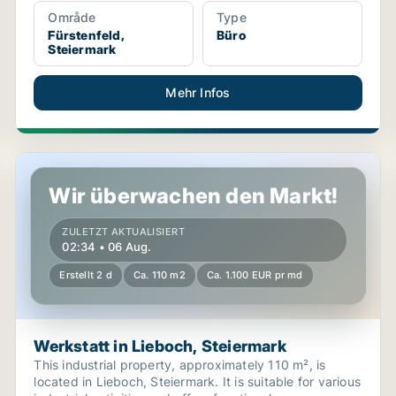
Område
Type
Fürstenfeld,
Büro
Steiermark
Mehr Infos
Werkstatt in Lieboch, Steiermark
Wir überwachen den Markt!
ZULETZT AKTUALISIERT
02:34 • 06 Aug.
Erstellt 2 d
Ca. 110 m2
Ca. 1.100 EUR pr md
Werkstatt in Lieboch, Steiermark
This industrial property, approximately 110 m², is
located in Lieboch, Steiermark. It is suitable for various