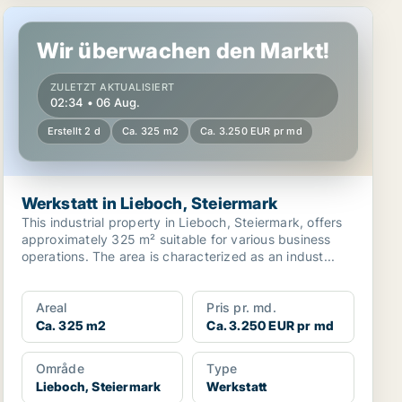
Werkstatt in Lieboch, Steiermark
Wir überwachen den Markt!
ZULETZT AKTUALISIERT
02:34 • 06 Aug.
Erstellt 2 d
Ca. 325 m2
Ca. 3.250 EUR pr md
Werkstatt in Lieboch, Steiermark
This industrial property in Lieboch, Steiermark, offers
approximately 325 m² suitable for various business
operations. The area is characterized as an indust...
Areal
Pris pr. md.
Ca. 325 m2
Ca. 3.250 EUR pr md
Område
Type
Lieboch, Steiermark
Werkstatt