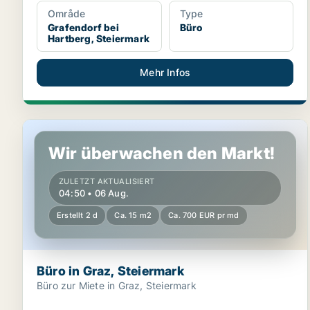
Område
Type
Grafendorf bei
Büro
Hartberg, Steiermark
Mehr Infos
Büro in Graz, Steiermark
Wir überwachen den Markt!
ZULETZT AKTUALISIERT
04:50 • 06 Aug.
Erstellt 2 d
Ca. 15 m2
Ca. 700 EUR pr md
Büro in Graz, Steiermark
Büro zur Miete in Graz, Steiermark