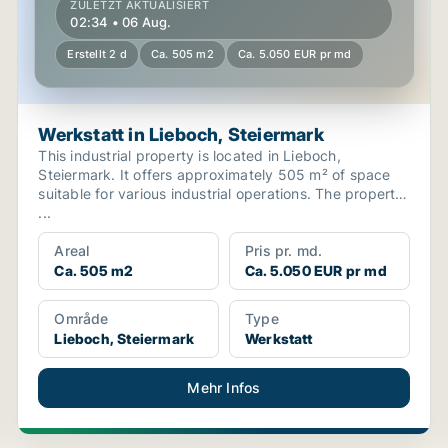
ZULETZT AKTUALISIERT
02:34 • 06 Aug.
Erstellt 2 d
Ca. 505 m2
Ca. 5.050 EUR pr md
Werkstatt in Lieboch, Steiermark
This industrial property is located in Lieboch,
Steiermark. It offers approximately 505 m² of space
suitable for various industrial operations. The property
...
Areal
Pris pr. md.
Ca. 505 m2
Ca. 5.050 EUR pr md
Område
Type
Lieboch, Steiermark
Werkstatt
Mehr Infos