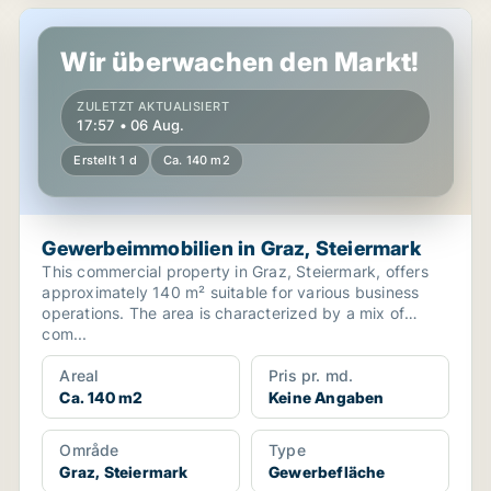
rk
Gewerbeimmobilien in Graz, Steiermark
Wir überwachen den Markt!
ZULETZT AKTUALISIERT
17:57 • 06 Aug.
Erstellt 1 d
Ca. 140 m2
Gewerbeimmobilien in Graz, Steiermark
This commercial property in Graz, Steiermark, offers
approximately 140 m² suitable for various business
operations. The area is characterized by a mix of
com...
Areal
Pris pr. md.
Ca. 140 m2
Keine Angaben
Område
Type
Graz, Steiermark
Gewerbefläche