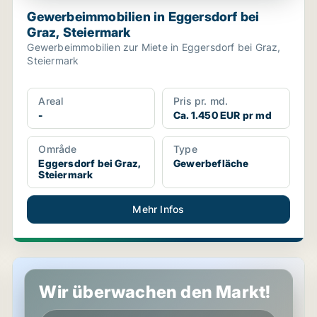
Gewerbeimmobilien in Eggersdorf bei
Graz, Steiermark
Gewerbeimmobilien zur Miete in Eggersdorf bei Graz,
Steiermark
Areal
Pris pr. md.
-
Ca. 1.450 EUR pr md
Område
Type
Eggersdorf bei Graz,
Gewerbefläche
Steiermark
Mehr Infos
Werkstatt in Lieboch, Steiermark
Wir überwachen den Markt!