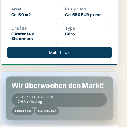
Areal
Pris pr. md.
Ca. 50 m2
Ca. 550 EUR pr md
Område
Type
Fürstenfeld,
Büro
Steiermark
Mehr Infos
Gewerbeimmobilien in Grafendorf bei Hartberg, Steierm
Wir überwachen den Markt!
ZULETZT AKTUALISIERT
17:58 • 06 Aug.
Erstellt 1 d
Ca. 205 m2