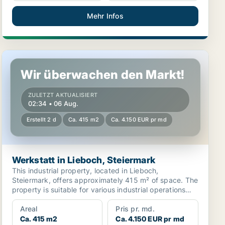
Mehr Infos
Werkstatt in Lieboch, Steiermark
Wir überwachen den Markt!
ZULETZT AKTUALISIERT
02:34 • 06 Aug.
Erstellt 2 d
Ca. 415 m2
Ca. 4.150 EUR pr md
Werkstatt in Lieboch, Steiermark
This industrial property, located in Lieboch,
Steiermark, offers approximately 415 m² of space. The
property is suitable for various industrial operations
an...
Areal
Pris pr. md.
Ca. 415 m2
Ca. 4.150 EUR pr md