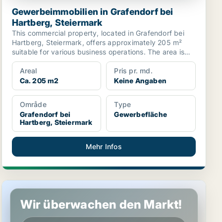
Gewerbeimmobilien in Grafendorf bei
Hartberg, Steiermark
This commercial property, located in Grafendorf bei
Hartberg, Steiermark, offers approximately 205 m²
suitable for various business operations. The area is
c...
Areal
Pris pr. md.
Ca. 205 m2
Keine Angaben
Område
Type
Grafendorf bei
Gewerbefläche
Hartberg, Steiermark
Mehr Infos
Werkstatt in Lieboch, Steiermark
Wir überwachen den Markt!