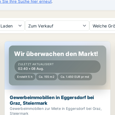
n Sie Ihre Suche hier erneut
.
Laden
Zum Verkauf
Welche Grö
rk
Gewerbeimmobilien in Eggersdorf bei Graz, Steiermark
Wir überwachen den Markt!
ZULETZT AKTUALISIERT
02:40 • 08 Aug.
Erstellt 5 h
Ca. 155 m2
Ca. 1.450 EUR pr md
Gewerbeimmobilien in Eggersdorf bei
Graz, Steiermark
Gewerbeimmobilien zur Miete in Eggersdorf bei Graz,
Steiermark