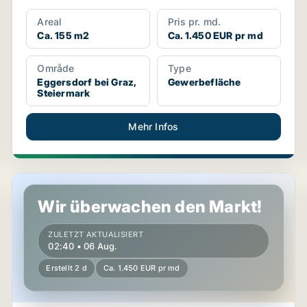
Areal
Pris pr. md.
Ca. 155 m2
Ca. 1.450 EUR pr md
Område
Type
Eggersdorf bei Graz,
Gewerbefläche
Steiermark
Mehr Infos
Gewerbeimmobilien in Eggersdorf bei Graz, Steiermark
Wir überwachen den Markt!
ZULETZT AKTUALISIERT
02:40 • 06 Aug.
Erstellt 2 d
Ca. 1.450 EUR pr md