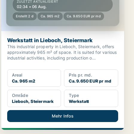
ZULETZT AKTUALISIERT
02:34 • 06 Aug.
Erstellt 2 d
Ca. 965 m2
Ca. 9.650 EUR pr md
Werkstatt in Lieboch, Steiermark
This industrial property in Lieboch, Steiermark, offers
approximately 965 m² of space. It is suited for various
industrial activities, including production o...
Areal
Pris pr. md.
Ca. 965 m2
Ca. 9.650 EUR pr md
Område
Type
Lieboch, Steiermark
Werkstatt
Mehr Infos