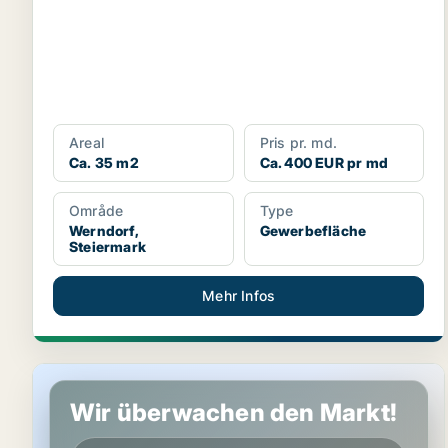
Areal
Pris pr. md.
Ca. 35 m2
Ca. 400 EUR pr md
Område
Type
Werndorf,
Gewerbefläche
Steiermark
Mehr Infos
Gewerbeimmobilien in Fürstenfeld, Steiermark
Wir überwachen den Markt!