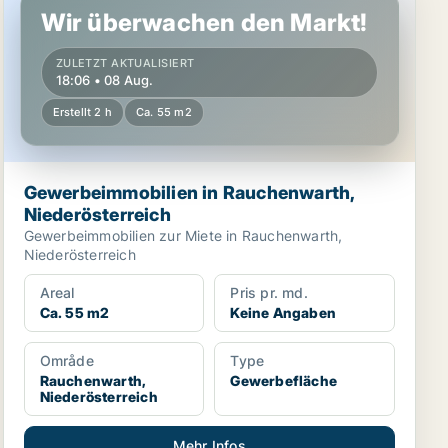
Wir überwachen den Markt!
ZULETZT AKTUALISIERT
18:06 • 08 Aug.
Erstellt 2 h
Ca. 55 m2
Gewerbeimmobilien in Rauchenwarth,
Niederösterreich
Gewerbeimmobilien zur Miete in Rauchenwarth,
Niederösterreich
Areal
Pris pr. md.
Ca. 55 m2
Keine Angaben
Område
Type
Rauchenwarth,
Gewerbefläche
Niederösterreich
Mehr Infos