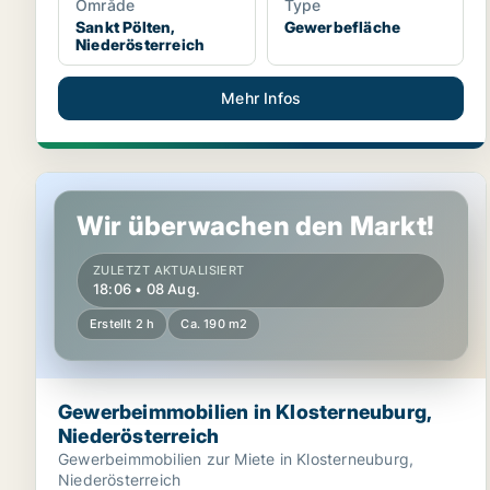
Område
Type
Sankt Pölten,
Gewerbefläche
Niederösterreich
Mehr Infos
Gewerbeimmobilien in Klosterneuburg, Niederösterre
Wir überwachen den Markt!
ZULETZT AKTUALISIERT
18:06 • 08 Aug.
Erstellt 2 h
Ca. 190 m2
Gewerbeimmobilien in Klosterneuburg,
Niederösterreich
Gewerbeimmobilien zur Miete in Klosterneuburg,
Niederösterreich