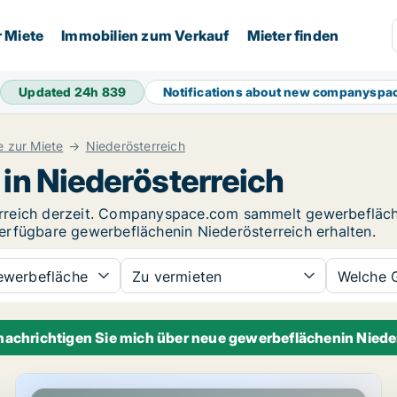
r Miete
Immobilien zum Verkauf
Mieter finden
Updated 24h
839
Notifications about new companyspa
 zur Miete
Niederösterreich
in Niederösterreich
rreich derzeit. Companyspace.com sammelt gewerbefläch
erfügbare gewerbeflächenin Niederösterreich erhalten.
werbefläche
Zu vermieten
Welche 
nachrichtigen Sie mich über neue gewerbeflächenin Niede
erreich
Gewerbeimmobilien in Gumpoldskirchen, Niederösterre