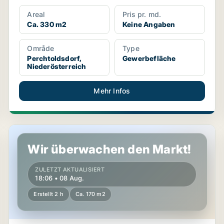
Areal
Pris pr. md.
Ca. 330 m2
Keine Angaben
Område
Type
Perchtoldsdorf,
Gewerbefläche
Niederösterreich
Mehr Infos
ich
Gewerbeimmobilien in Biedermannsdorf, Niederösterre
Wir überwachen den Markt!
ZULETZT AKTUALISIERT
18:06 • 08 Aug.
Erstellt 2 h
Ca. 170 m2