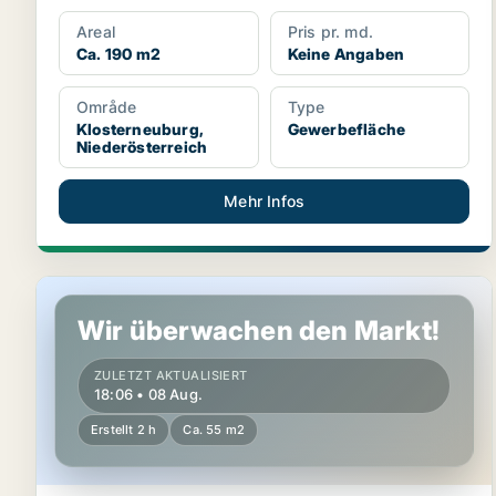
Areal
Pris pr. md.
Ca. 190 m2
Keine Angaben
Område
Type
Klosterneuburg,
Gewerbefläche
Niederösterreich
Mehr Infos
Gewerbeimmobilien in Perchtoldsdorf, Niederösterre
Wir überwachen den Markt!
ZULETZT AKTUALISIERT
18:06 • 08 Aug.
Erstellt 2 h
Ca. 55 m2