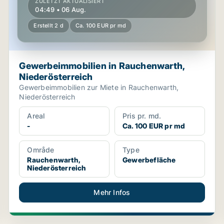
ZULETZT AKTUALISIERT
04:49 • 06 Aug.
Erstellt 2 d
Ca. 100 EUR pr md
Gewerbeimmobilien in Rauchenwarth,
Niederösterreich
Gewerbeimmobilien zur Miete in Rauchenwarth,
Niederösterreich
Areal
Pris pr. md.
-
Ca. 100 EUR pr md
Område
Type
Rauchenwarth,
Gewerbefläche
Niederösterreich
Mehr Infos