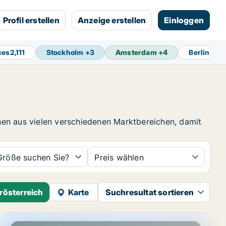
Profil erstellen
Anzeige erstellen
Einloggen
ces
2,111
Stockholm
+
3
Amsterdam
+
4
Berlin
+
4
en aus vielen verschiedenen Marktbereichen, damit
Größe suchen Sie?
Preis wählen
rösterreich
Karte
Suchresultat sortieren
ich
Gewerbeimmobilien in Rauchenwarth, Niederösterreich