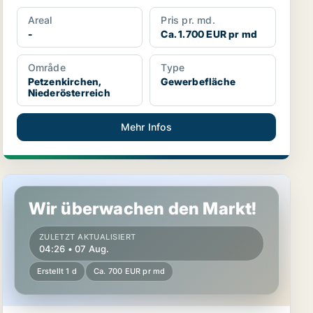
Areal
Pris pr. md.
-
Ca. 1.700 EUR pr md
Område
Type
Petzenkirchen,
Gewerbefläche
Niederösterreich
Mehr Infos
ich
Gewerbeimmobilien in Perchtoldsdorf, Niederösterreich
Wir überwachen den Markt!
ZULETZT AKTUALISIERT
04:26 • 07 Aug.
Erstellt 1 d
Ca. 700 EUR pr md