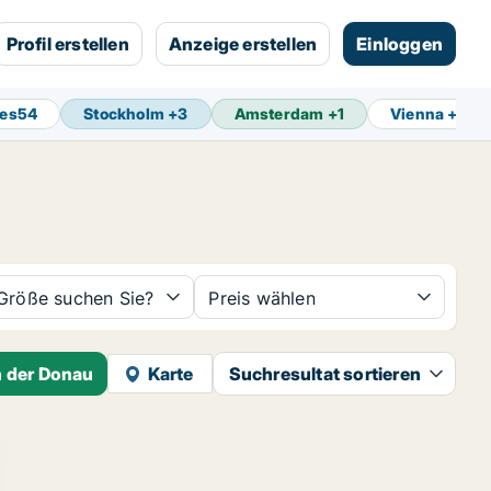
Profil erstellen
Anzeige erstellen
Einloggen
ces
54
Stockholm
+
3
Amsterdam
+
1
Vienna
+
7
Größe suchen Sie?
Preis wählen
n der Donau
Karte
Suchresultat sortieren