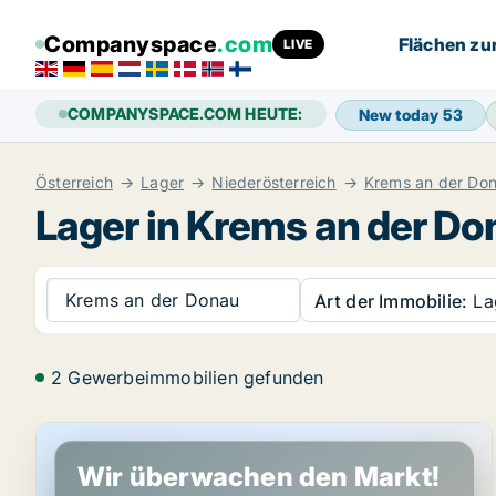
Companyspace
.com
Flächen zu
LIVE
COMPANYSPACE.COM HEUTE:
New today
53
Österreich
Lager
Niederösterreich
Krems an der Do
Lager in Krems an der Do
Krems an der Donau
Art der Immobilie:
La
2 Gewerbeimmobilien gefunden
Büro in Krems an der Donau, Niederösterreich
Wir überwachen den Markt!