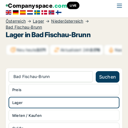
Companyspace
.com
LIVE
Österreich
Lager
Niederösterreich
Bad Fischau-Brunn
Lager in Bad Fischau-Brunn
Neu heute
3.171
Aktualisiert 24h
3.176
Nachri
Bad Fischau-Brunn
Suchen
Preis
Lager
Mieten / Kaufen