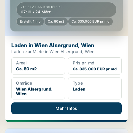
ZULETZT AKTUALISIERT
07:19 • 24 März
Erstellt 4 mo
Ca. 80 m2
Ca. 335.000 EUR pr md
Laden in Wien Alsergrund, Wien
Laden zur Miete in Wien Alsergrund, Wien
Areal
Pris pr. md.
Ca. 80 m2
Ca. 335.000 EUR pr md
Område
Type
Wien Alsergrund,
Laden
Wien
Mehr Infos
Ladenobjekt in Wien Alsergrund, Wien