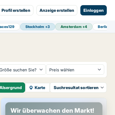
Profil erstellen
Anzeige erstellen
Einloggen
paces
129
Stockholm
+
3
Amsterdam
+
4
Berlin
+
3
Größe suchen Sie?
Preis wählen
 Alsergrund
Karte
Suchresultat sortieren
Laden in Wien Alsergrund, Wien
Wir überwachen den Markt!