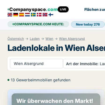
Companyspace
.com
Flächen zu
LIVE
COMPANYSPACE.COM HEUTE:
New today
276
Österreich
Laden
Wien
Wien Alsergrund
Ladenlokale in Wien Als
Wien Alsergrund
Art der Immobilie:
La
13 Gewerbeimmobilien gefunden
Ladenobjekt in Wien Alsergrund, Wien
Wir überwachen den Markt!