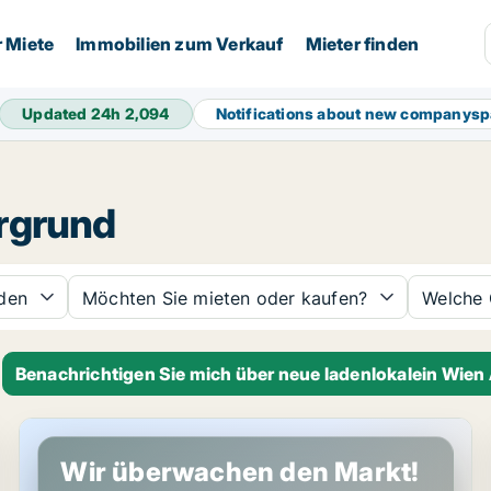
r Miete
Immobilien zum Verkauf
Mieter finden
Updated 24h
2,094
Notifications about new companys
ergrund
den
Möchten Sie mieten oder kaufen?
Welche 
Benachrichtigen Sie mich über neue ladenlokalein Wien
Laden in Wien Alsergrund, Wien
Wir überwachen den Markt!