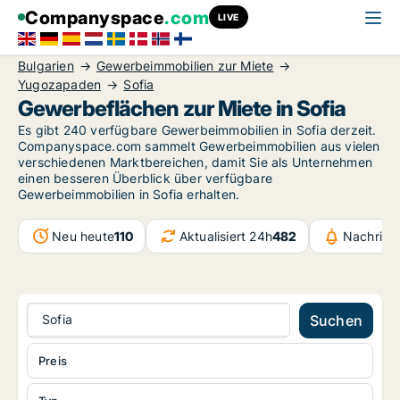
Companyspace
.com
LIVE
Bulgarien
Gewerbeimmobilien zur Miete
Yugozapaden
Sofia
Gewerbeflächen zur Miete in Sofia
Es gibt 240 verfügbare Gewerbeimmobilien in Sofia derzeit.
Companyspace.com sammelt Gewerbeimmobilien aus vielen
verschiedenen Marktbereichen, damit Sie als Unternehmen
einen besseren Überblick über verfügbare
Gewerbeimmobilien in Sofia erhalten.
Neu heute
110
Aktualisiert 24h
482
Nachrich
Sofia
Suchen
Preis