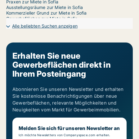
Praxen zur Miete in Sofia
Ausstellungsräume zur Miete in Sofia
Kommerzieller Grund zur Miete in Sofia
Gewerbeflächen zur Miete in Sofia
Garages zur Miete in Sofia
Alle beliebten Suchen anzeigen
Gewerbeimmobilien zur Miete in Sofia Ilinden
Gewerbeimmobilien zur Miete in Sofia Iskar
Gewerbeimmobilien zur Miete in Sofia Izgrev
Gewerbeimmobilien zur Miete in Sofia Krasna polyana
Gewerbeimmobilien zur Miete in Sofia Krasno selo
Erhalten Sie neue
Gewerbeimmobilien zur Miete in Sofia Lozenets
Gewerbeflächen direkt in
Gewerbeimmobilien zur Miete in Sofia Lyulin
Gewerbeimmobilien zur Miete in Sofia Mladost
Ihrem Posteingang
Gewerbeimmobilien zur Miete in Sofia Nadezhda
Gewerbeimmobilien zur Miete in Sofia Oborishte
Gewerbeimmobilien zur Miete in Sofia Ovcha kupel
Abonnieren Sie unseren Newsletter und erhalten
Gewerbeimmobilien zur Miete in Sofia Poduyane
Sie kostenlose Benachrichtigungen über neue
Gewerbeimmobilien zur Miete in Sofia Serdika
Gewerbeimmobilien zur Miete in Sofia Slatina
Gewerbeflächen, relevante Möglichkeiten und
Gewerbeimmobilien zur Miete in Sofia Sredets
Neuigkeiten vom Markt für Gewerbeimmobilien.
Gewerbeimmobilien zur Miete in Sofia Studentski
Gewerbeimmobilien zur Miete in Sofia Vazrazhdane
Gewerbeimmobilien zur Miete in Sofia Vrabnitsa
Melden Sie sich für unseren Newsletter an
Ich möchte Newsletters von Companyspace.com erhalten.