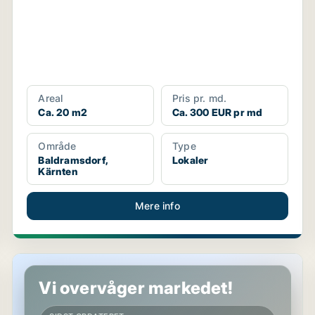
Areal
Pris pr. md.
Ca. 20 m2
Ca. 300 EUR pr md
Område
Type
Baldramsdorf,
Lokaler
Kärnten
Mere info
Kontor i Villach, Kärnten
Vi overvåger markedet!