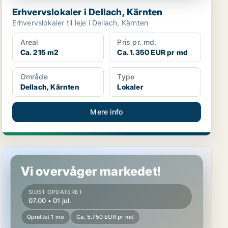
Erhvervslokaler i Dellach, Kärnten
Erhvervslokaler til leje i Dellach, Kärnten
Areal
Pris pr. md.
Ca. 215 m2
Ca. 1.350 EUR pr md
Område
Type
Dellach, Kärnten
Lokaler
Mere info
Kontor i Ebenthal in Kärnten, Kärnten
Vi overvåger markedet!
SIDST OPDATERET
07.00 • 01 jul.
Oprettet 1 mo
Ca. 5.750 EUR pr md