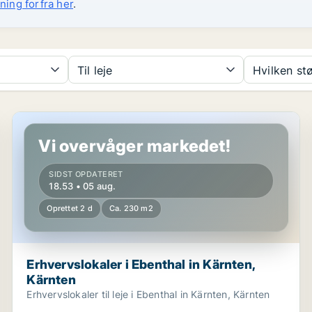
ning forfra her
.
Til leje
Hvilken st
en
Erhvervslokaler i Ebenthal in Kärnten, Kärnten
Vi overvåger markedet!
SIDST OPDATERET
18.53 • 05 aug.
Oprettet 2 d
Ca. 230 m2
Erhvervslokaler i Ebenthal in Kärnten,
Kärnten
Erhvervslokaler til leje i Ebenthal in Kärnten, Kärnten