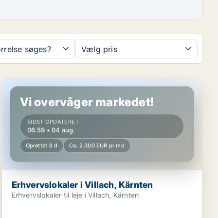
ørrelse søges?
Vælg pris
Erhvervslokaler i Villach, Kärnten
Vi overvåger markedet!
SIDST OPDATERET
06.59 • 04 aug.
Oprettet 3 d
Ca. 2.300 EUR pr md
Erhvervslokaler i Villach, Kärnten
Erhvervslokaler til leje i Villach, Kärnten