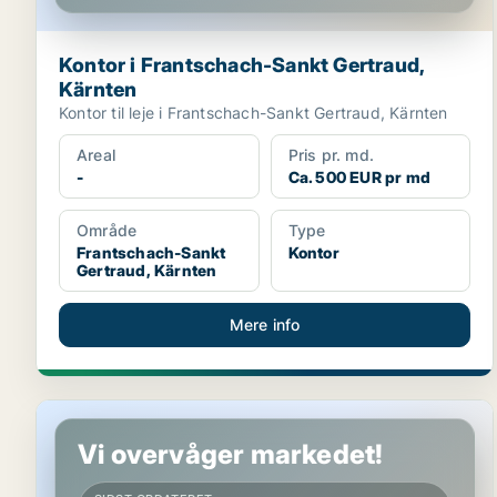
Kontor i Frantschach-Sankt Gertraud,
Kärnten
Kontor til leje i Frantschach-Sankt Gertraud, Kärnten
Areal
Pris pr. md.
-
Ca. 500 EUR pr md
Område
Type
Frantschach-Sankt
Kontor
Gertraud, Kärnten
Mere info
Kontor i Villach, Kärnten
Vi overvåger markedet!