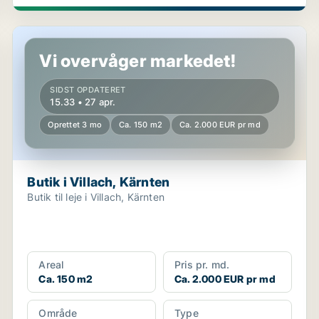
Butik i Villach, Kärnten
Vi overvåger markedet!
SIDST OPDATERET
15.33 • 27 apr.
Oprettet 3 mo
Ca. 150 m2
Ca. 2.000 EUR pr md
Butik i Villach, Kärnten
Butik til leje i Villach, Kärnten
Areal
Pris pr. md.
Ca. 150 m2
Ca. 2.000 EUR pr md
Område
Type