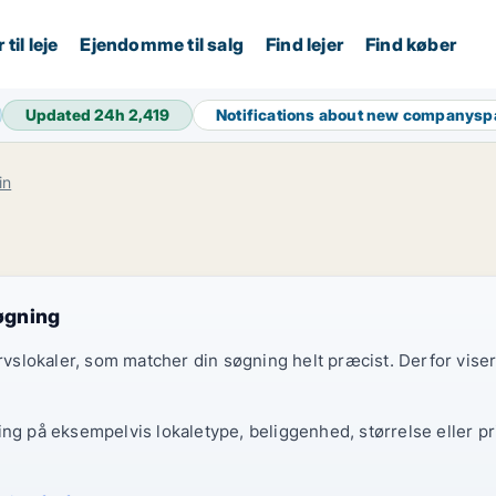
til leje
Ejendomme til salg
Find lejer
Find køber
Updated 24h
2,419
Notifications about new companysp
in
søgning
ervslokaler, som matcher din søgning helt præcist. Derfor vise
ing på eksempelvis lokaletype, beliggenhed, størrelse eller pr