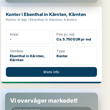
Kontor i Ebenthal in Kärnten, Kärnten
Kontor til leje i Ebenthal in Kärnten, Kärnten
Areal
Pris pr. md.
-
Ca. 5.750 EUR pr md
Område
Type
Ebenthal in Kärnten,
Kontor
Kärnten
Mere info
Erhvervslokaler i Millstatt am See, Kärnten
Vi overvåger markedet!