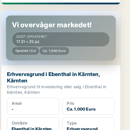
Erhvervsgrund i Ebenthal in Kärnten, Kärnten
Vi overvåger markedet!
SIDST OPDATERET
17.31 • 25 jul.
Oprettet 13 d
Ca. 1.000 Euro
Erhvervsgrund i Ebenthal in Kärnten,
Kärnten
Erhvervsgrund til investering eller salg i Ebenthal in
Kärnten, Kärnten
Areal
Pris
-
Ca. 1.000 Euro
Område
Type
Ebenthal in Kärnten,
Erhvervsgrund