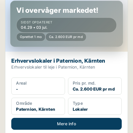
Vi overvåger markedet!
SIDST OPDATERET
04.29 • 03 jul.
Oprettet 1 mo
Ca. 2.600 EUR pr md
Erhvervslokaler i Paternion, Kärnten
Erhvervslokaler til leje i Paternion, Kärnten
Areal
Pris pr. md.
-
Ca. 2.600 EUR pr md
Område
Type
Paternion, Kärnten
Lokaler
Mere info