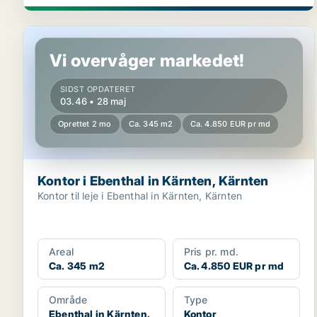
Kontor i Ebenthal in Kärnten, Kärnten
Vi overvåger markedet!
SIDST OPDATERET
03.46 • 28 maj
Oprettet 2 mo
Ca. 345 m2
Ca. 4.850 EUR pr md
Kontor i Ebenthal in Kärnten, Kärnten
Kontor til leje i Ebenthal in Kärnten, Kärnten
Areal
Pris pr. md.
Ca. 345 m2
Ca. 4.850 EUR pr md
Område
Type
Ebenthal in Kärnten,
Kontor