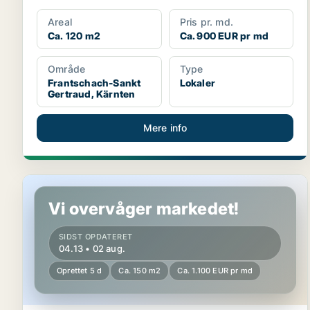
Areal
Pris pr. md.
Ca. 120 m2
Ca. 900 EUR pr md
Område
Type
Frantschach-Sankt
Lokaler
Gertraud, Kärnten
Mere info
Butik i Bleiburg, Kärnten
Vi overvåger markedet!
SIDST OPDATERET
04.13 • 02 aug.
Oprettet 5 d
Ca. 150 m2
Ca. 1.100 EUR pr md