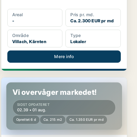
Areal
Pris pr. md.
-
Ca. 2.300 EUR pr md
Område
Type
Villach, Kärnten
Lokaler
Mere info
Erhvervslokaler i Dellach, Kärnten
Vi overvåger markedet!
SIDST OPDATERET
02.39 • 01 aug.
Oprettet 6 d
Ca. 215 m2
Ca. 1.350 EUR pr md