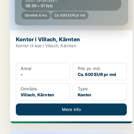
SIDST OPDATERET
08.09 • 01 feb.
Oprettet 6 mo
Ca. 600 EUR pr md
Kontor i Villach, Kärnten
Kontor til leje i Villach, Kärnten
Areal
Pris pr. md.
-
Ca. 600 EUR pr md
Område
Type
Villach, Kärnten
Kontor
Mere info
Erhvervslokaler i Baldramsdorf, Kärnten