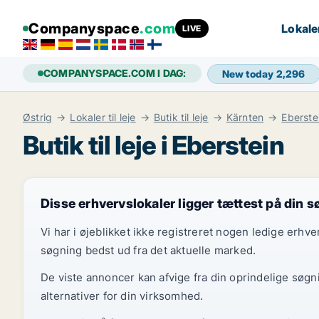
Companyspace
.com
Lokaler 
LIVE
COMPANYSPACE.COM I DAG:
New today
2,296
Østrig
Lokaler til leje
Butik til leje
Kärnten
Eberste
Butik til leje i Eberstein
Disse erhvervslokaler ligger tættest på din 
Vi har i øjeblikket ikke registreret nogen ledige erhv
søgning bedst ud fra det aktuelle marked.
De viste annoncer kan afvige fra din oprindelige søgn
alternativer for din virksomhed.