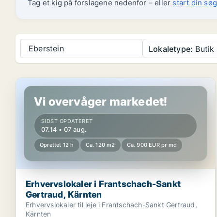
Tag et kig på forslagene nedenfor – eller
start din søg
Eberstein
Lokaletype:
Butik
Erhvervslokaler i Frantschach-Sankt Gertraud, Kärnt
Vi overvåger markedet!
SIDST OPDATERET
07.14 • 07 aug.
Oprettet 12 h
Ca. 120 m2
Ca. 900 EUR pr md
Erhvervslokaler i Frantschach-Sankt
Gertraud, Kärnten
Erhvervslokaler til leje i Frantschach-Sankt Gertraud,
Kärnten