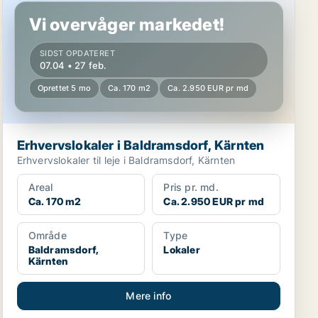
Vi overvåger markedet!
SIDST OPDATERET
07.04 • 27 feb.
Oprettet 5 mo
Ca. 170 m2
Ca. 2.950 EUR pr md
Erhvervslokaler i Baldramsdorf, Kärnten
Erhvervslokaler til leje i Baldramsdorf, Kärnten
Areal
Pris pr. md.
Ca. 170 m2
Ca. 2.950 EUR pr md
Område
Type
Baldramsdorf,
Lokaler
Kärnten
Mere info