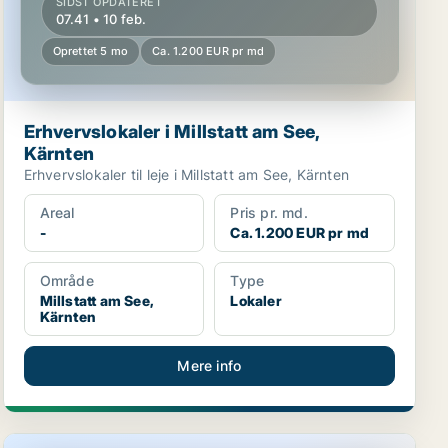
SIDST OPDATERET
07.41 • 10 feb.
Oprettet 5 mo
Ca. 1.200 EUR pr md
Erhvervslokaler i Millstatt am See,
Kärnten
Erhvervslokaler til leje i Millstatt am See, Kärnten
Areal
Pris pr. md.
-
Ca. 1.200 EUR pr md
Område
Type
Millstatt am See,
Lokaler
Kärnten
Mere info
Erhvervslokaler i Baldramsdorf, Kärnten