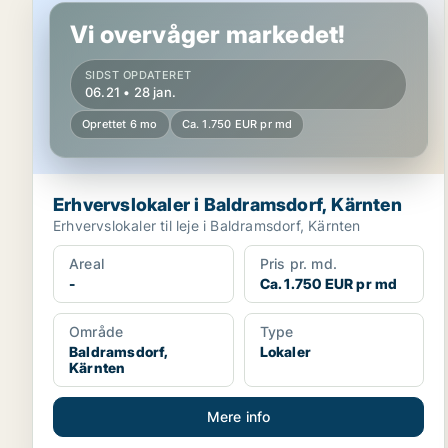
Vi overvåger markedet!
SIDST OPDATERET
06.21 • 28 jan.
Oprettet 6 mo
Ca. 1.750 EUR pr md
Erhvervslokaler i Baldramsdorf, Kärnten
Erhvervslokaler til leje i Baldramsdorf, Kärnten
Areal
Pris pr. md.
-
Ca. 1.750 EUR pr md
Område
Type
Baldramsdorf,
Lokaler
Kärnten
Mere info