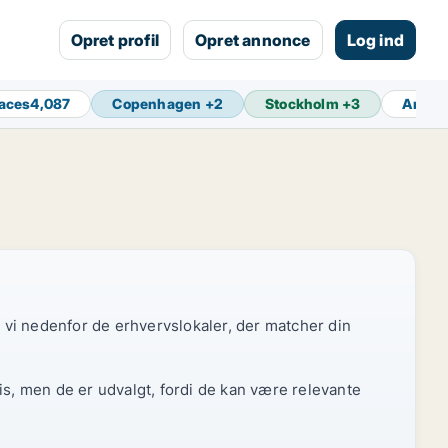
Opret profil
Opret annonce
Log ind
aces
4,087
Copenhagen
+
2
Stockholm
+
3
Amste
r vi nedenfor de erhvervslokaler, der matcher din
is, men de er udvalgt, fordi de kan være relevante