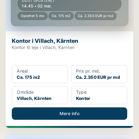
SIDST OPDATERET
14.45 • 02 mar.
Oprettet 5 mo
Ca. 175 m2
Ca. 2.350 EUR pr md
Kontor i Villach, Kärnten
Kontor til leje i Villach, Kärnten
Areal
Pris pr. md.
Ca. 175 m2
Ca. 2.350 EUR pr md
Område
Type
Villach, Kärnten
Kontor
Mere info
Erhvervslokaler i Paternion, Kärnten