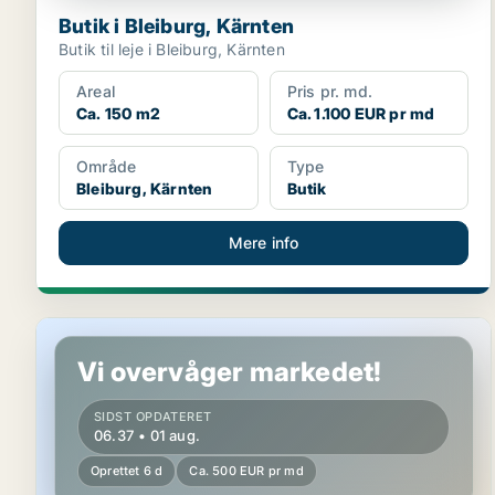
Butik i Bleiburg, Kärnten
Butik til leje i Bleiburg, Kärnten
Areal
Pris pr. md.
Ca. 150 m2
Ca. 1.100 EUR pr md
Område
Type
Bleiburg, Kärnten
Butik
Mere info
Kontor i Frantschach-Sankt Gertraud, Kärnten
Vi overvåger markedet!
SIDST OPDATERET
06.37 • 01 aug.
Oprettet 6 d
Ca. 500 EUR pr md