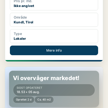
Pris pr. md.
Ikke angivet
Område
Kundl, Tirol
Type
Lokaler
Mere info
Erhvervslokaler i Kufstein, Tirol
Vi overvåger markedet!
SIDST OPDATERET
18.53 • 05 aug.
Oprettet 2 d
Ca. 40 m2