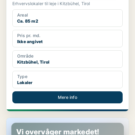
Erhvervslokaler til leje i Kitzbühel, Tirol
Areal
Ca. 85 m2
Pris pr. md.
Ikke angivet
Område
Kitzbühel, Tirol
Type
Lokaler
Mere info
Erhvervslokaler i Lienz, Tirol
Vi overvåger markedet!