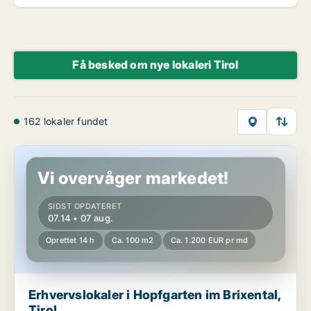
Få besked om nye lokaleri Tirol
162 lokaler fundet
Erhvervslokaler i Hopfgarten im Brixental, Tirol
Vi overvåger markedet!
SIDST OPDATERET
07.14 • 07 aug.
Oprettet 14 h
Ca. 100 m2
Ca. 1.200 EUR pr md
Erhvervslokaler i Hopfgarten im Brixental,
Tirol