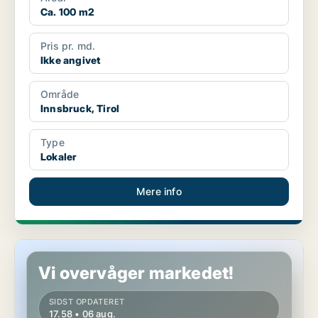
Ca. 100 m2
Pris pr. md.
Ikke angivet
Område
Innsbruck, Tirol
Type
Lokaler
Mere info
Erhvervslokaler i Brixlegg, Tirol
Vi overvåger markedet!
SIDST OPDATERET
17.58 • 06 aug.