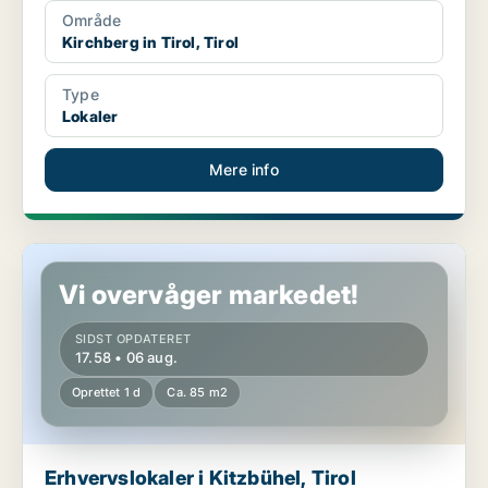
Område
Kirchberg in Tirol, Tirol
Type
Lokaler
Mere info
Erhvervslokaler i Kitzbühel, Tirol
Vi overvåger markedet!
SIDST OPDATERET
17.58 • 06 aug.
Oprettet 1 d
Ca. 85 m2
Erhvervslokaler i Kitzbühel, Tirol