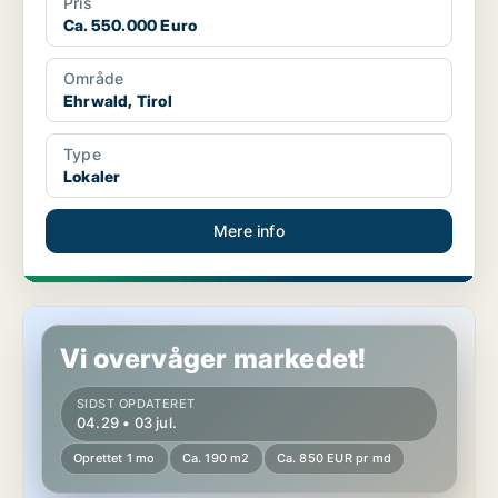
Pris
Ca. 550.000 Euro
Område
Ehrwald, Tirol
Type
Lokaler
Mere info
Erhvervslokaler i Leisach, Tirol
Vi overvåger markedet!
SIDST OPDATERET
04.29 • 03 jul.
Oprettet 1 mo
Ca. 190 m2
Ca. 850 EUR pr md