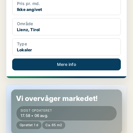
Pris pr. md.
Ikke angivet
Område
Lienz, Tirol
Type
Lokaler
Mere info
Erhvervslokaler i Vils, Tirol
Vi overvåger markedet!
SIDST OPDATERET
17.58 • 06 aug.
Oprettet 1 d
Ca. 65 m2