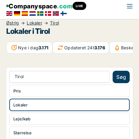
Companyspace
.com
LIVE
Østrig
Lokaler
Tirol
Lokaler i Tirol
Nye i dag
3.171
Opdateret 24t
3.176
Beskede
Tirol
Søg
Pris
Lokaler
Leje/køb
Størrelse