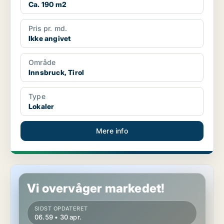
Ca. 190 m2
Pris pr. md.
Ikke angivet
Område
Innsbruck, Tirol
Type
Lokaler
Mere info
Erhvervsejendom i Oberndorf in Tirol, Tirol
Vi overvåger markedet!
SIDST OPDATERET
06.59 • 30 apr.