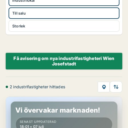
Industrilokal
Till salu
Storlek
Få avisering om nya industrifastigheteri Wien
Josefstadt
2 industrifastigheter hittades
Industrifastighet i Wien Josefstadt, Wien
Vi övervakar marknaden!
SENAST UPPDATERAD
18:01 • 07 juli