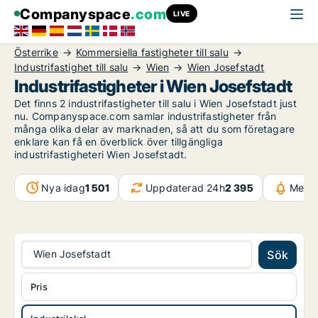
Companyspace
.com
LIVE
Österrike
Kommersiella fastigheter till salu
Industrifastighet till salu
Wien
Wien Josefstadt
Industrifastigheter i Wien Josefstadt
Det finns 2 industrifastigheter till salu i Wien Josefstadt just
nu. Companyspace.com samlar industrifastigheter från
många olika delar av marknaden, så att du som företagare
enklare kan få en överblick över tillgängliga
industrifastigheteri Wien Josefstadt.
Nya idag
1 501
Uppdaterad 24h
2 395
Medde
Wien Josefstadt
Sök
Pris