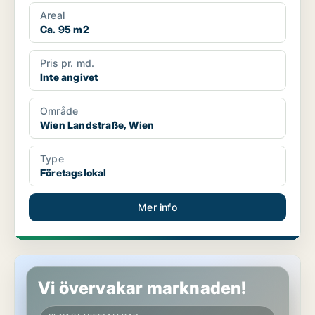
Areal
Ca. 95 m2
Pris pr. md.
Inte angivet
Område
Wien Landstraße, Wien
Type
Företagslokal
Mer info
Lokaler i Wien Innere Stadt, Wien
Vi övervakar marknaden!