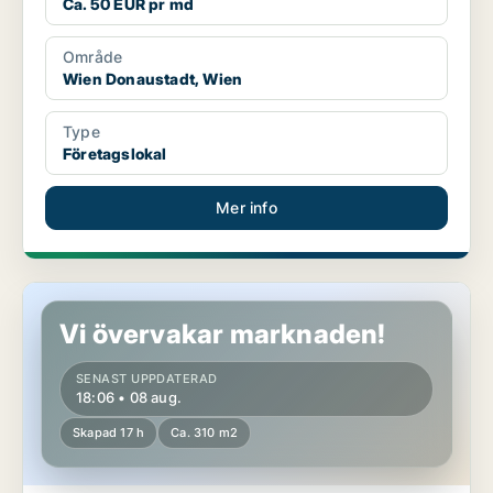
Ca. 50 EUR pr md
Område
Wien Donaustadt, Wien
Type
Företagslokal
Mer info
Lokaler i Wien Wieden, Wien
Vi övervakar marknaden!
SENAST UPPDATERAD
18:06 • 08 aug.
Skapad 17 h
Ca. 310 m2