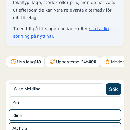
lokaltyp, läge, storlek eller pris, men de har valts
ut eftersom de kan vara relevanta alternativ för
ditt företag.
Ta en titt på förslagen nedan – eller
starta din
sökning på nytt här
.
Nya idag
118
Uppdaterad 24h
490
Meddelan
Wien Meidling
Sök
Pris
Klinik
Att hyra