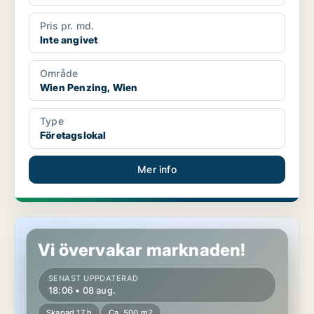
Pris pr. md.
Inte angivet
Område
Wien Penzing, Wien
Type
Företagslokal
Mer info
Lokaler i Wien Landstraße, Wien
Vi övervakar marknaden!
SENAST UPPDATERAD
18:06 • 08 aug.
Skapad 17 h
Ca. 500 m2