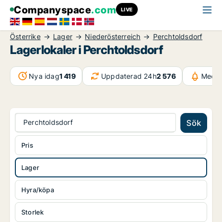
Companyspace
.com
LIVE
Österrike
Lager
Niederösterreich
Perchtoldsdorf
Lagerlokaler i Perchtoldsdorf
Nya idag
1 419
Uppdaterad 24h
2 576
Medde
Perchtoldsdorf
Sök
Pris
Lager
Hyra/köpa
Storlek