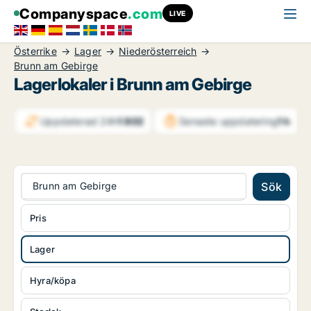
Companyspace
.com
LIVE
Österrike
Lager
Niederösterreich
Brunn am Gebirge
Lagerlokaler i Brunn am Gebirge
Uppdaterad 24h
1 802
Senaste uppdatering
1 h
Brunn am Gebirge
Sök
Pris
Lager
Hyra/köpa