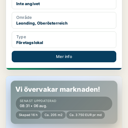
Inte angivet
Område
Leonding, Oberösterreich
Type
Företagslokal
Mer info
Kontor i Leonding, Oberösterreich
Vi övervakar marknaden!
SENAST UPPDATERAD
08:31 • 06 aug.
Skapad 16 h
Ca. 205 m2
Ca. 3 750 EUR pr md