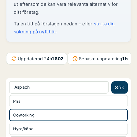
ut eftersom de kan vara relevanta alternativ för
ditt företag.
Ta en titt på förslagen nedan – eller
starta din
sökning på nytt här
.
Uppdaterad 24h
1 802
Senaste uppdatering
1 h
Aspach
Sök
Pris
Coworking
Hyra/köpa