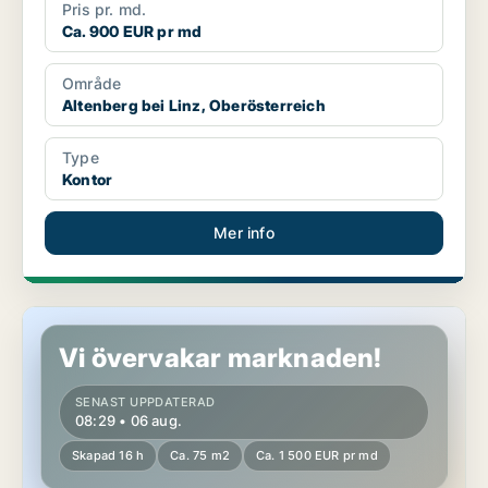
Pris pr. md.
Ca. 900 EUR pr md
Område
Altenberg bei Linz, Oberösterreich
Type
Kontor
Mer info
Butik i Leonding, Oberösterreich
Vi övervakar marknaden!
SENAST UPPDATERAD
08:29 • 06 aug.
Skapad 16 h
Ca. 75 m2
Ca. 1 500 EUR pr md