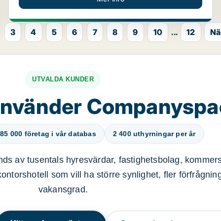
3
4
5
6
7
8
9
10
...
12
Nä
UTVALDA KUNDER
använder Companysp
85 000 företag i vår databas
2 400 uthyrningar per år
ds av tusentals hyresvärdar, fastighetsbolag, kommers
ntorshotell som vill ha större synlighet, fler förfrågnin
vakansgrad.