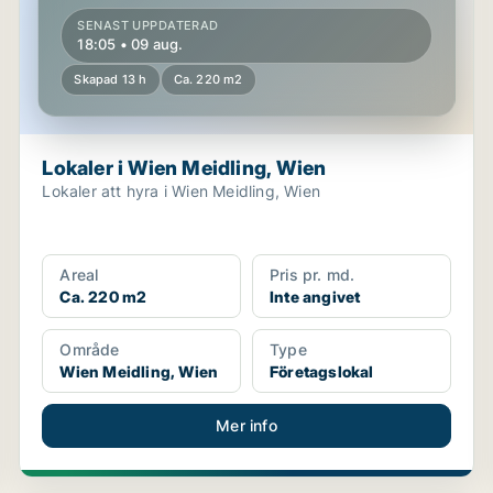
SENAST UPPDATERAD
18:05 • 09 aug.
Skapad 13 h
Ca. 220 m2
Lokaler i Wien Meidling, Wien
Lokaler att hyra i Wien Meidling, Wien
Areal
Pris pr. md.
Ca. 220 m2
Inte angivet
Område
Type
Wien Meidling, Wien
Företagslokal
Mer info