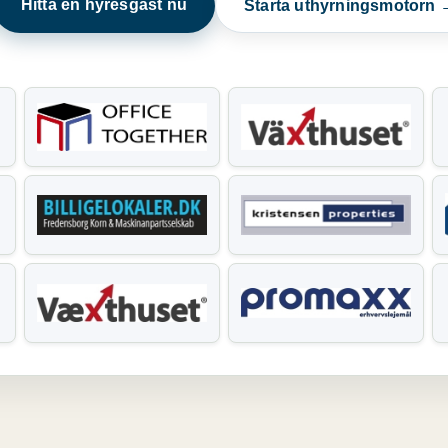
Hitta en hyresgäst nu
Starta uthyrningsmotorn 