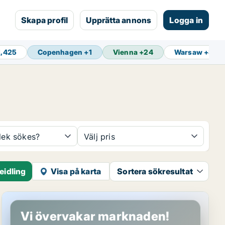
Skapa profil
Upprätta annons
Logga in
1,425
Copenhagen
+
1
Vienna
+
24
Warsaw
+
3
rlek sökes?
Välj pris
eidling
Visa på karta
Sortera sökresultat
Kontor i Wien Meidling, Wien
Vi övervakar marknaden!