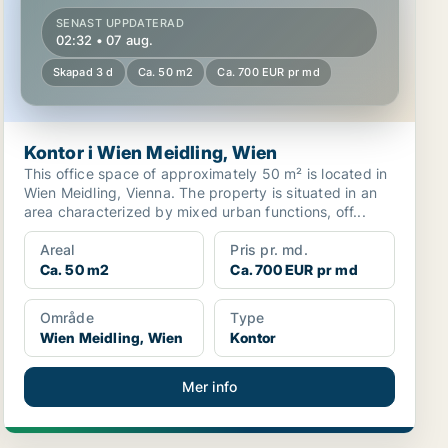
SENAST UPPDATERAD
02:32 • 07 aug.
Skapad 3 d
Ca. 50 m2
Ca. 700 EUR pr md
Kontor i Wien Meidling, Wien
This office space of approximately 50 m² is located in
Wien Meidling, Vienna. The property is situated in an
area characterized by mixed urban functions, off...
Areal
Pris pr. md.
Ca. 50 m2
Ca. 700 EUR pr md
Område
Type
Wien Meidling, Wien
Kontor
Mer info