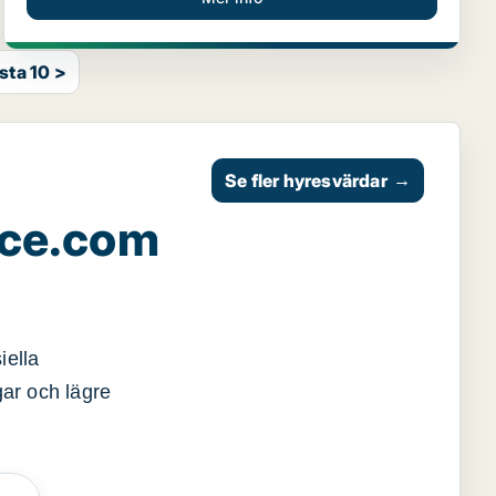
sta 10 >
Se fler hyresvärdar
→
ace.com
iella
gar och lägre