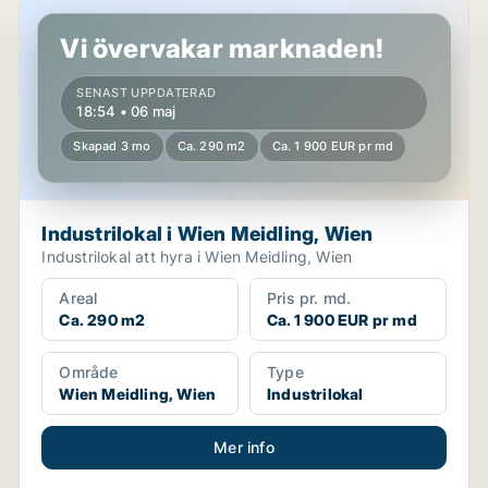
Industrilokal i Wien Meidling, Wien
Vi övervakar marknaden!
SENAST UPPDATERAD
18:54 • 06 maj
Skapad 3 mo
Ca. 290 m2
Ca. 1 900 EUR pr md
Industrilokal i Wien Meidling, Wien
Industrilokal att hyra i Wien Meidling, Wien
Areal
Pris pr. md.
Ca. 290 m2
Ca. 1 900 EUR pr md
Område
Type
Wien Meidling, Wien
Industrilokal
Mer info