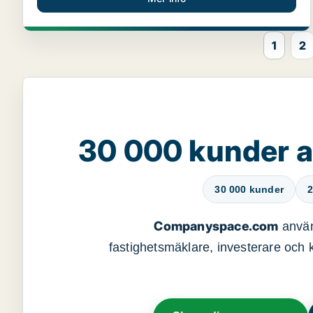
1
2
30 000 kunder 
30 000 kunder
2
Companyspace.com
använ
fastighetsmäklare, investerare och ko