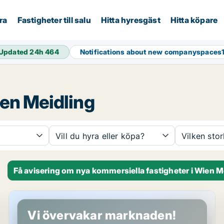
ra
Fastigheter till salu
Hitta hyresgäst
Hitta köpare
Updated 24h
464
Notifications about new companyspaces
ien Meidling
Vill du hyra eller köpa?
Vilken sto
Få avisering om nya kommersiella fastigheter i Wien M
Lokaler i Wien Meidling, Wien
Vi övervakar marknaden!