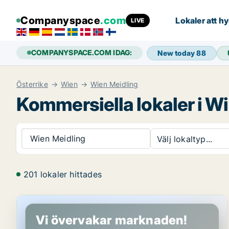
Companyspace
.com
Lokaler att hy
LIVE
COMPANYSPACE.COM IDAG:
New today
88
Österrike
Wien
Wien Meidling
Kommersiella lokaler i W
Wien Meidling
Välj lokaltyp...
201 lokaler hittades
Kontor i Wien Meidling, Wien
Vi övervakar marknaden!