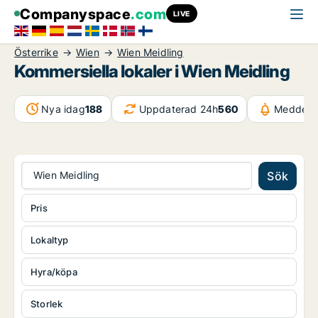
Companyspace
.com
LIVE
Österrike
Wien
Wien Meidling
Kommersiella lokaler i Wien Meidling
Nya idag
188
Uppdaterad 24h
560
Meddela
Wien Meidling
Sök
Pris
Lokaltyp
Hyra/köpa
Storlek