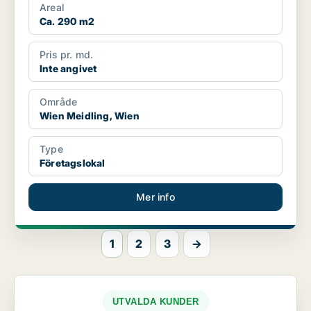
Areal
Ca. 290 m2
Pris pr. md.
Inte angivet
Område
Wien Meidling, Wien
Type
Företagslokal
Mer info
1
2
3
→
UTVALDA KUNDER