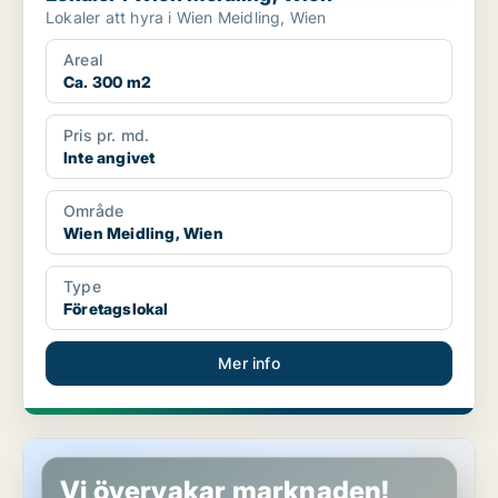
Lokaler att hyra i Wien Meidling, Wien
Areal
Ca. 300 m2
Pris pr. md.
Inte angivet
Område
Wien Meidling, Wien
Type
Företagslokal
Mer info
Kontor i Wien Meidling, Wien
Vi övervakar marknaden!