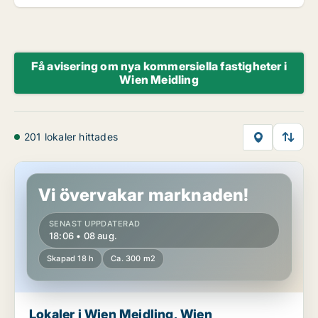
Få avisering om nya kommersiella fastigheter i
Wien Meidling
201 lokaler hittades
Lokaler i Wien Meidling, Wien
Vi övervakar marknaden!
SENAST UPPDATERAD
18:06 • 08 aug.
Skapad 18 h
Ca. 300 m2
Lokaler i Wien Meidling, Wien