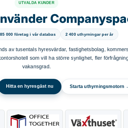
UTVALDA KUNDER
använder Companysp
85 000 företag i vår databas
2 400 uthyrningar per år
ds av tusentals hyresvärdar, fastighetsbolag, kommers
ntorshotell som vill ha större synlighet, fler förfrågnin
vakansgrad.
Hitta en hyresgäst nu
Starta uthyrningsmotorn 