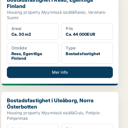
Finland
Housing property Myynnissä sisälläRaisio, Varsinais-
Suomi
Areal
Pris
Ca. 30 m2
Ca. 44 000EUR
Område
Type
Reso, Egentliga
Bostadsfastighet
Finland
Mer info
Bostadsfastighet i Uleåborg, Norra Österbotten
Bostadsfastighet i Uleåborg, Norra
Österbotten
Housing property Myynnissä sisälläOulu, Pohjois-
Pohjanmaa