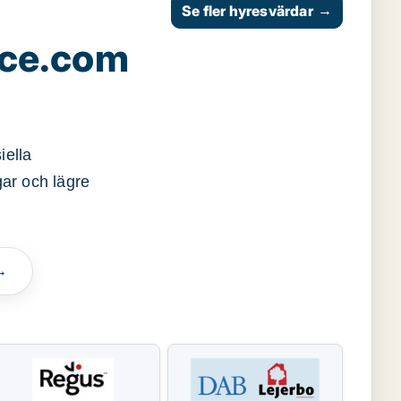
Se fler hyresvärdar
→
ace.com
iella
gar och lägre
→