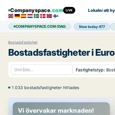
Companyspace
.com
Lokaler att hy
LIVE
COMPANYSPACE.COM IDAG:
New today
477
Bostadsfastighet
Bostadsfastigheter i Eur
Fastighetstyp:
Bost
1 033 bostadsfastigheter hittades
Bostadsfastighet i Karlstad, Värmland
Vi övervakar marknaden!