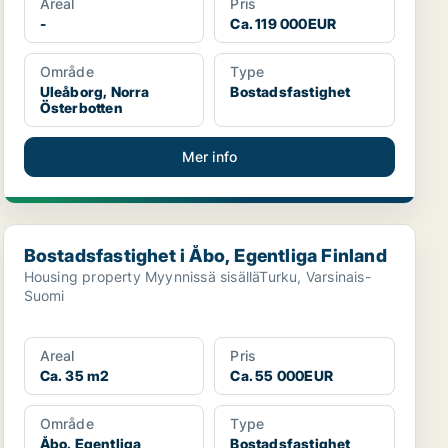
Areal
Pris
-
Ca. 119 000EUR
Område
Type
Uleåborg, Norra
Bostadsfastighet
Österbotten
Mer info
Bostadsfastighet i Åbo, Egentliga Finland
Bostadsfastighet i Åbo, Egentliga Finland
Housing property Myynnissä sisälläTurku, Varsinais-
Suomi
Areal
Pris
Ca. 35 m2
Ca. 55 000EUR
Område
Type
Åbo, Egentliga
Bostadsfastighet