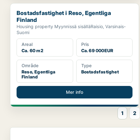
Bostadsfastighet i Reso, Egentliga Finland
Bostadsfastighet i Reso, Egentliga
Finland
Housing property Myynnissä sisälläRaisio, Varsinais-
Suomi
Areal
Pris
Ca. 60 m2
Ca. 69 000EUR
Område
Type
Reso, Egentliga
Bostadsfastighet
Finland
Mer info
1
2