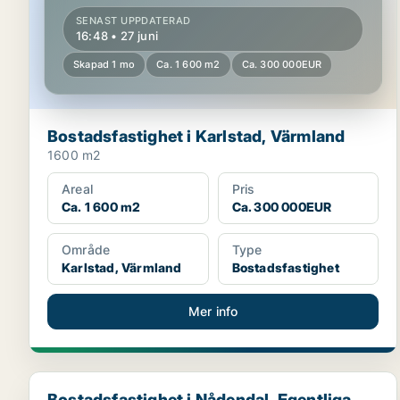
SENAST UPPDATERAD
16:48 • 27 juni
Skapad 1 mo
Ca. 1 600 m2
Ca. 300 000EUR
Bostadsfastighet i Karlstad, Värmland
1600 m2
Areal
Pris
Ca. 1 600 m2
Ca. 300 000EUR
Område
Type
Karlstad, Värmland
Bostadsfastighet
Mer info
Bostadsfastighet i Nådendal, Egentliga Finland
Bostadsfastighet i Nådendal, Egentliga