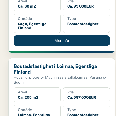
Areal
Pris
Ca. 60 m2
Ca. 99 000EUR
Område
Type
Sagu, Egentliga
Bostadsfastighet
Finland
Mer info
Bostadsfastighet i Loimaa, Egentliga Finland
Bostadsfastighet i Loimaa, Egentliga
Finland
Housing property Myynnissä sisälläLoimaa, Varsinais-
Suomi
Areal
Pris
Ca. 205 m2
Ca. 597 000EUR
Område
Type
Loimaa, Egentliga
Bostadsfastighet