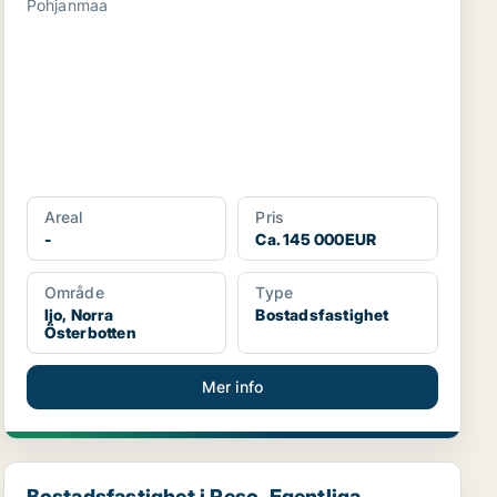
Pohjanmaa
Areal
Pris
-
Ca. 145 000EUR
Område
Type
Ijo, Norra
Bostadsfastighet
Österbotten
Mer info
Bostadsfastighet i Reso, Egentliga Finland
Bostadsfastighet i Reso, Egentliga