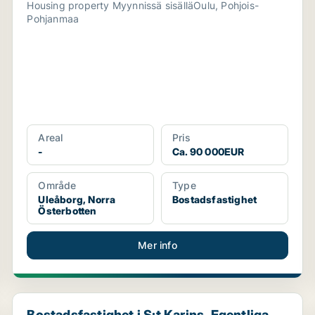
Housing property Myynnissä sisälläOulu, Pohjois-
Pohjanmaa
Areal
Pris
-
Ca. 90 000EUR
Område
Type
Uleåborg, Norra
Bostadsfastighet
Österbotten
Mer info
Bostadsfastighet i S:t Karins, Egentliga Finland
Bostadsfastighet i S:t Karins, Egentliga