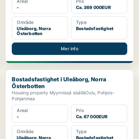
Areal
Pris
-
Ca. 369 000EUR
Område
Type
Uleåborg, Norra
Bostadsfastighet
Österbotten
Mer info
Bostadsfastighet i Uleåborg, Norra Österbotten
Bostadsfastighet i Uleåborg, Norra
Österbotten
Housing property Myynnissä sisälläOulu, Pohjois-
Pohjanmaa
Areal
Pris
-
Ca. 67 000EUR
Område
Type
Uleåborg, Norra
Bostadsfastighet