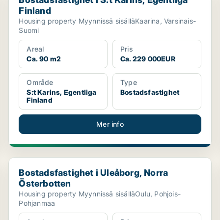
Finland
Housing property Myynnissä sisälläKaarina, Varsinais-
Suomi
Areal
Pris
Ca. 90 m2
Ca. 229 000EUR
Område
Type
S:t Karins, Egentliga
Bostadsfastighet
Finland
Mer info
Bostadsfastighet i Uleåborg, Norra Österbotten
Bostadsfastighet i Uleåborg, Norra
Österbotten
Housing property Myynnissä sisälläOulu, Pohjois-
Pohjanmaa