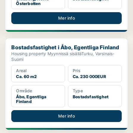
Österbotten
Mer info
Bostadsfastighet i Åbo, Egentliga Finland
Bostadsfastighet i Åbo, Egentliga Finland
Housing property Myynnissä sisälläTurku, Varsinais-
Suomi
Areal
Pris
Ca. 60 m2
Ca. 230 000EUR
Område
Type
Åbo, Egentliga
Bostadsfastighet
Finland
Mer info