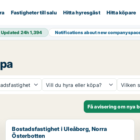
ra
Fastigheter till salu
Hitta hyresgäst
Hitta köpare
Updated 24h
1,394
Notifications about new companyspac
opa
adsfastighet
Vill du hyra eller köpa?
Vilken 
Få avisering om nya b
Bostadsfastighet i Uleåborg, Norra Österbotten
Bostadsfastighet i Uleåborg, Norra
Österbotten