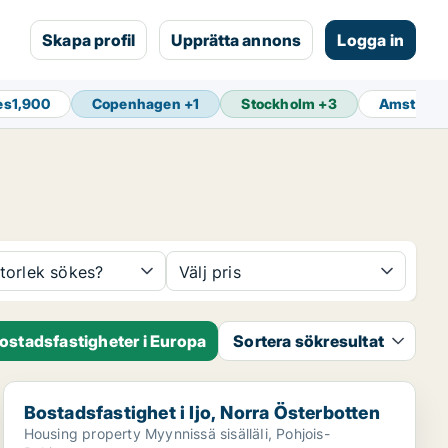
Skapa profil
Upprätta annons
Logga in
es
1,900
Copenhagen
+
1
Stockholm
+
3
Amsterd
storlek sökes?
Välj pris
ostadsfastigheter i Europa
Sortera sökresultat
Bostadsfastighet i Ijo, Norra Österbotten
Bostadsfastighet i Ijo, Norra Österbotten
Housing property Myynnissä sisälläIi, Pohjois-