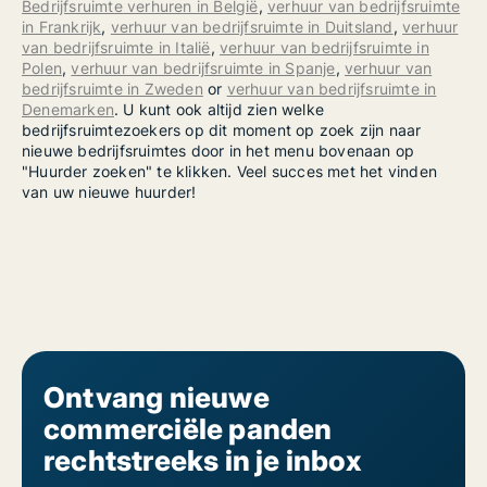
Bedrijfsruimte verhuren in België
,
verhuur van bedrijfsruimte
in Frankrijk
,
verhuur van bedrijfsruimte in Duitsland
,
verhuur
van bedrijfsruimte in Italië
,
verhuur van bedrijfsruimte in
Polen
,
verhuur van bedrijfsruimte in Spanje
,
verhuur van
bedrijfsruimte in Zweden
or
verhuur van bedrijfsruimte in
Denemarken
. U kunt ook altijd zien welke
bedrijfsruimtezoekers op dit moment op zoek zijn naar
nieuwe bedrijfsruimtes door in het menu bovenaan op
"Huurder zoeken" te klikken. Veel succes met het vinden
van uw nieuwe huurder!
Ontvang nieuwe
commerciële panden
rechtstreeks in je inbox