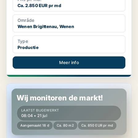
Ca. 2.850 EUR pr md
Område
Wenen Brigittenau, Wenen
Type
Productie
Meer info
Productie in Ansfelden, Oberösterreich
Wij monitoren de markt!
LAATST BIJGEWERKT
08:04 • 21 jul
Aangemaakt 18 d
Ca. 80 m2
Ca. 850 EUR pr md