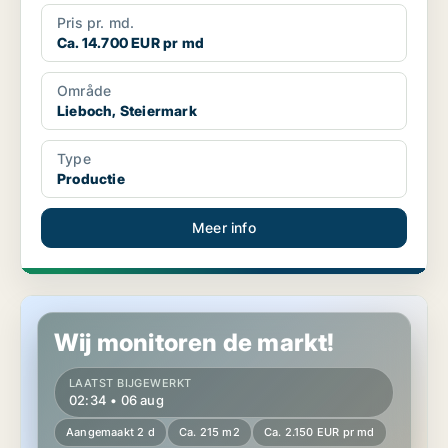
Pris pr. md.
Ca. 14.700 EUR pr md
Område
Lieboch, Steiermark
Type
Productie
Meer info
Productie in Lieboch, Steiermark
Wij monitoren de markt!
LAATST BIJGEWERKT
02:34 • 06 aug
Aangemaakt 2 d
Ca. 215 m2
Ca. 2.150 EUR pr md