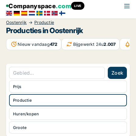
Companyspace
.com
LIVE
Oostenrijk
Productie
Producties in Oostenrijk
Nieuw vandaag
472
Bijgewerkt 24u
2.007
Be
Zoek
Prijs
Productie
Huren/kopen
Groote