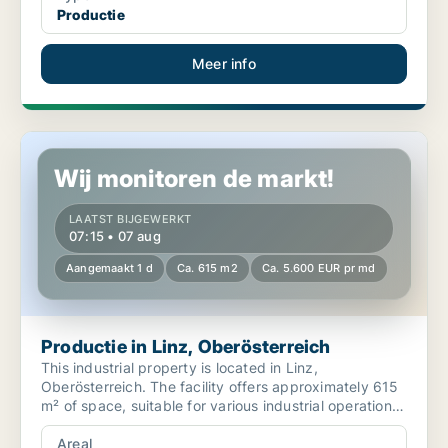
Productie
Meer info
Productie in Linz, Oberösterreich
Wij monitoren de markt!
LAATST BIJGEWERKT
07:15 • 07 aug
Aangemaakt 1 d
Ca. 615 m2
Ca. 5.600 EUR pr md
Productie in Linz, Oberösterreich
This industrial property is located in Linz,
Oberösterreich. The facility offers approximately 615
m² of space, suitable for various industrial operations.
I...
Areal