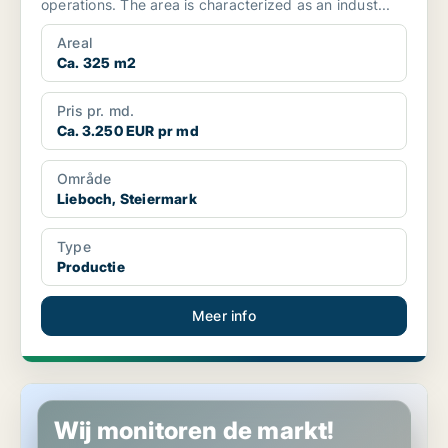
operations. The area is characterized as an indust...
Areal
Ca. 325 m2
Pris pr. md.
Ca. 3.250 EUR pr md
Område
Lieboch, Steiermark
Type
Productie
Meer info
Productie in Ansfelden, Oberösterreich
Wij monitoren de markt!