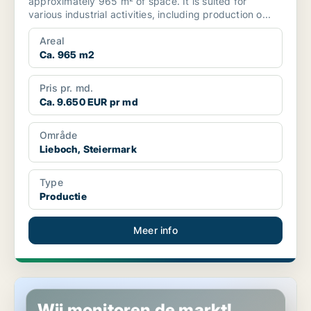
approximately 965 m² of space. It is suited for
various industrial activities, including production o...
Areal
Ca. 965 m2
Pris pr. md.
Ca. 9.650 EUR pr md
Område
Lieboch, Steiermark
Type
Productie
Meer info
Productie in Altenberg bei Linz, Oberösterreich
Wij monitoren de markt!