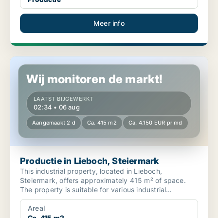
Meer info
Productie in Lieboch, Steiermark
Wij monitoren de markt!
LAATST BIJGEWERKT
02:34 • 06 aug
Aangemaakt 2 d
Ca. 415 m2
Ca. 4.150 EUR pr md
Productie in Lieboch, Steiermark
This industrial property, located in Lieboch,
Steiermark, offers approximately 415 m² of space.
The property is suitable for various industrial
operations an...
Areal
Ca. 415 m2