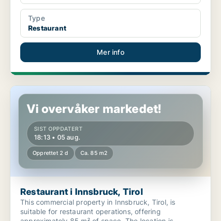
Type
Restaurant
Mer info
Restaurant i Innsbruck, Tirol
Vi overvåker markedet!
SIST OPPDATERT
18:13 • 05 aug.
Opprettet 2 d
Ca. 85 m2
Restaurant i Innsbruck, Tirol
This commercial property in Innsbruck, Tirol, is
suitable for restaurant operations, offering
approximately 85 m² of space. The location is