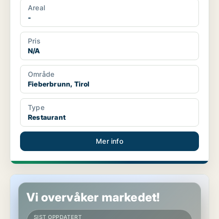
Areal
-
Pris
N/A
Område
Fieberbrunn, Tirol
Type
Restaurant
Mer info
Restaurant i Aschau im Zillertal, Tirol
Vi overvåker markedet!
SIST OPPDATERT