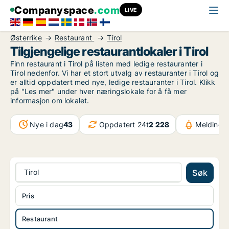
Companyspace
.com
LIVE
Østerrike
Restaurant
Tirol
Tilgjengelige restaurantlokaler i Tirol
Finn restaurant i Tirol på listen med ledige restauranter i
Tirol nedenfor. Vi har et stort utvalg av restauranter i Tirol og
er alltid oppdatert med nye, ledige restauranter i Tirol. Klikk
på "Les mer" under hver næringslokale for å få mer
informasjon om lokalet.
Nye i dag
43
Oppdatert 24t
2 228
Meldinger
Tirol
Søk
Pris
Restaurant