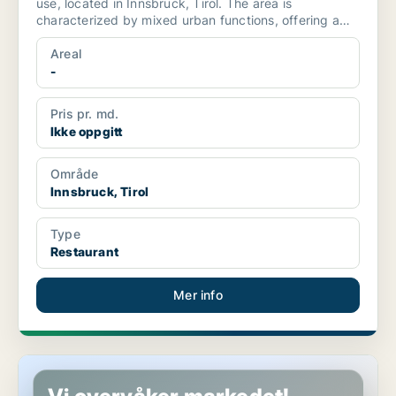
use, located in Innsbruck, Tirol. The area is
characterized by mixed urban functions, offering a
variet...
Areal
-
Pris pr. md.
Ikke oppgitt
Område
Innsbruck, Tirol
Type
Restaurant
Mer info
Restaurant i Innsbruck, Tirol