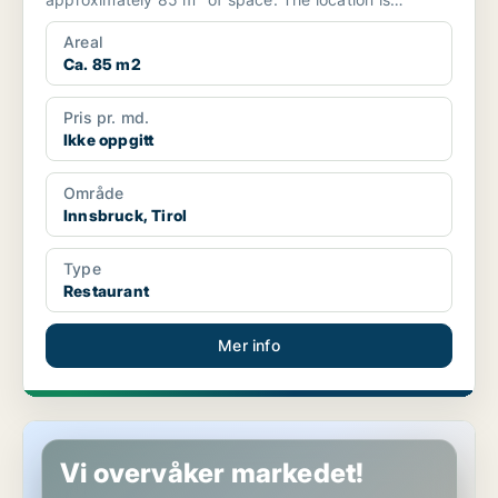
characterized by ...
Areal
Ca. 85 m2
Pris pr. md.
Ikke oppgitt
Område
Innsbruck, Tirol
Type
Restaurant
Mer info
Restaurant i Leutasch, Tirol
Vi overvåker markedet!