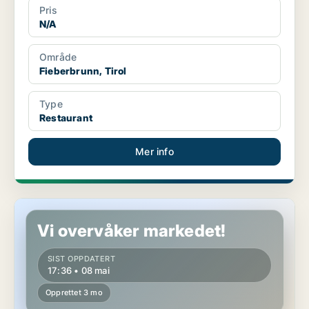
Pris
N/A
Område
Fieberbrunn, Tirol
Type
Restaurant
Mer info
Restaurant i Kössen, Tirol
Vi overvåker markedet!
SIST OPPDATERT
17:36 • 08 mai
Opprettet 3 mo