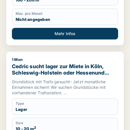
Max. pro Monat
Nicht angegeben
Mehr Infos
1 Mon
Cedric sucht lager zur Miete in Köln, Schleswig-Holstein o
Cedric sucht lager zur Miete in Köln,
Schleswig-Holstein oder Hessenund
mehr, Deutschland
Grundstück mit Trafo gesucht- Jetzt monatliche
Einnahmen sichern! Wir suchen Grundstücke mit
vorhandener Trafostation. ...
Type
Lager
Size
2
10 - 20 m