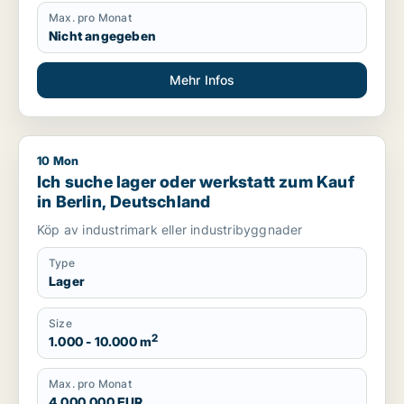
Max. pro Monat
Nicht angegeben
Mehr Infos
10 Mon
Ich suche lager oder werkstatt zum Kauf in Berlin, Deutschl
Ich suche lager oder werkstatt zum Kauf
in Berlin, Deutschland
Köp av industrimark eller industribyggnader
Type
Lager
Size
2
1.000 - 10.000 m
Max. pro Monat
4.000.000 EUR