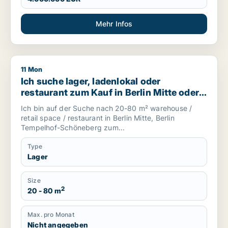
Mehr Infos
11 Mon
Ich suche lager, ladenlokal oder restaurant zum Kauf in Ber
Ich suche lager, ladenlokal oder
restaurant zum Kauf in Berlin Mitte oder
Berlin Tempelhof-Schöneberg,
Ich bin auf der Suche nach 20-80 m² warehouse /
Deutschland
retail space / restaurant in Berlin Mitte, Berlin
Tempelhof-Schöneberg zum...
Type
Lager
Size
2
20 - 80 m
Max. pro Monat
Nicht angegeben