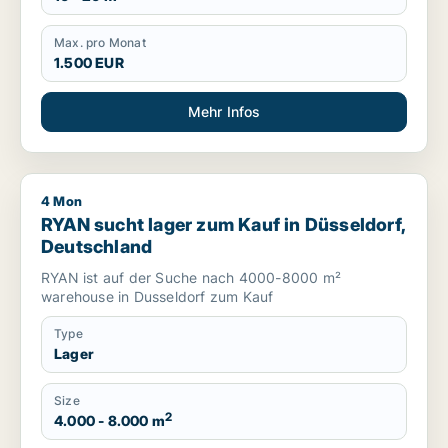
Max. pro Monat
1.500 EUR
Mehr Infos
4 Mon
RYAN sucht lager zum Kauf in Düsseldorf, Deutschland
RYAN sucht lager zum Kauf in Düsseldorf,
Deutschland
RYAN ist auf der Suche nach 4000-8000 m²
warehouse in Dusseldorf zum Kauf
Type
Lager
Size
2
4.000 - 8.000 m