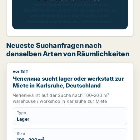
⚡Das Unternehmen sucht derzeit nach
Räumlichkeiten – sehen Sie sich alle Details an
und erhalten Sie direkten Zugriff auf die
Kontaktinformationen des Unternehmens.
Neueste Suchanfragen nach
denselben Arten von Räumlichkeiten
vor 18 T
Чепелина sucht lager oder werkstatt zur Miete in Karlsruhe
Чепелина sucht lager oder werkstatt zur
Miete in Karlsruhe, Deutschland
Чепелина ist auf der Suche nach 100-200 m²
warehouse / workshop in Karlsruhe zur Miete
Type
Lager
Size
2
100 - 200 m