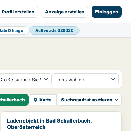
Profil erstellen
Anzeige erstellen
Einloggen
date
5 h ago
Active ads
329,120
Größe suchen Sie?
Preis wählen
challerbach
Karte
Suchresultat sortieren
Ladenobjekt in Bad Schallerbach, Oberösterreich
Ladenobjekt in Bad Schallerbach,
Oberösterreich