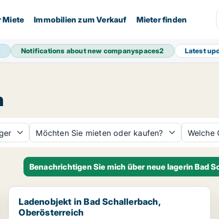
r Miete
Immobilien zum Verkauf
Mieter finden
1
Notifications about new companyspaces
2
Latest up
h
ger
Möchten Sie mieten oder kaufen?
Welche 
Benachrichtigen Sie mich über neue lagerin Bad S
Ladenobjekt in Bad Schallerbach, Oberösterreich
Ladenobjekt in Bad Schallerbach,
Oberösterreich