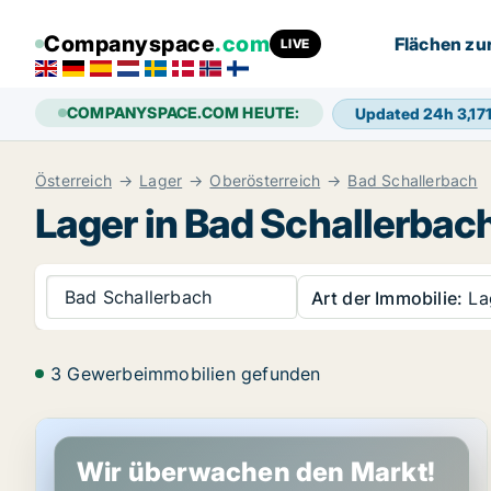
Companyspace
.com
Flächen zu
LIVE
COMPANYSPACE.COM HEUTE:
Updated 24h
3,17
Österreich
Lager
Oberösterreich
Bad Schallerbach
Lager in Bad Schallerbac
Bad Schallerbach
Art der Immobilie:
La
3 Gewerbeimmobilien gefunden
Lagerimmobilie in Bad Schallerbach, Oberösterreich
Wir überwachen den Markt!