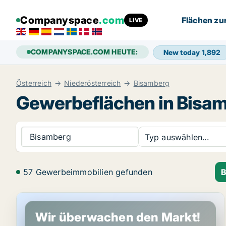
Companyspace
.com
Flächen zu
LIVE
COMPANYSPACE.COM HEUTE:
New today
1,892
Österreich
Niederösterreich
Bisamberg
Gewerbeflächen in Bisa
Bisamberg
Typ auswählen...
57 Gewerbeimmobilien gefunden
B
Werkstatt in Bisamberg, Niederösterreich
Wir überwachen den Markt!