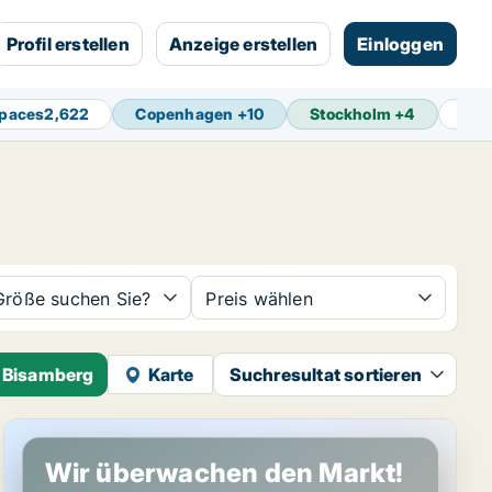
Profil erstellen
Anzeige erstellen
Einloggen
spaces
2,622
Copenhagen
+
10
Stockholm
+
4
Ams
Größe suchen Sie?
Preis wählen
n Bisamberg
Karte
Suchresultat sortieren
Werkstatt in Bisamberg, Niederösterreich
Wir überwachen den Markt!