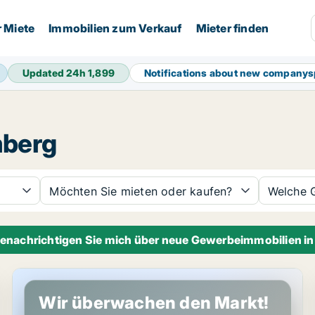
r Miete
Immobilien zum Verkauf
Mieter finden
Updated 24h
1,899
Notifications about new company
mberg
Möchten Sie mieten oder kaufen?
Welche 
enachrichtigen Sie mich über neue Gewerbeimmobilien i
Werkstatt in Bisamberg, Niederösterreich
Wir überwachen den Markt!