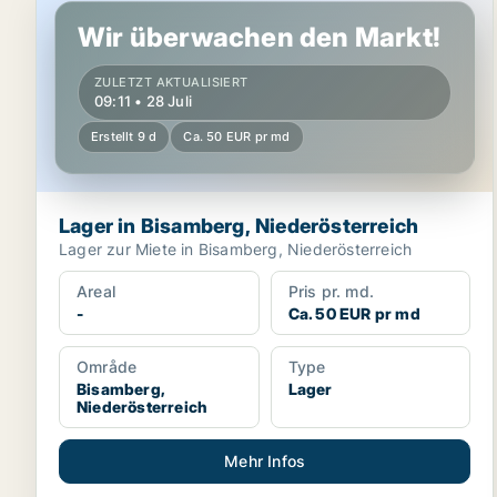
Wir überwachen den Markt!
ZULETZT AKTUALISIERT
09:11 • 28 Juli
Erstellt 9 d
Ca. 50 EUR pr md
Lager in Bisamberg, Niederösterreich
Lager zur Miete in Bisamberg, Niederösterreich
Areal
Pris pr. md.
-
Ca. 50 EUR pr md
Område
Type
Bisamberg,
Lager
Niederösterreich
Mehr Infos