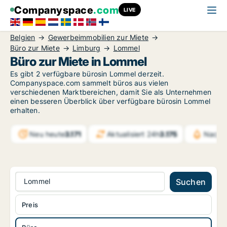
Companyspace
.com
LIVE
Belgien
Gewerbeimmobilien zur Miete
Büro zur Miete
Limburg
Lommel
Büro zur Miete in Lommel
Es gibt 2 verfügbare bürosin Lommel derzeit.
Companyspace.com sammelt büros aus vielen
verschiedenen Marktbereichen, damit Sie als Unternehmen
einen besseren Überblick über verfügbare bürosin Lommel
erhalten.
Neu heute
3.171
Aktualisiert 24h
3.175
Nachri
Lommel
Suchen
Preis