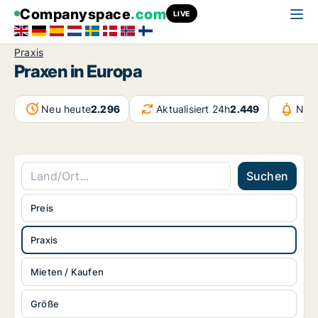
Companyspace
.com
LIVE
Praxis
Praxen in Europa
Neu heute
2.296
Aktualisiert 24h
2.449
Nach
Suchen
Preis
Praxis
Mieten / Kaufen
Größe