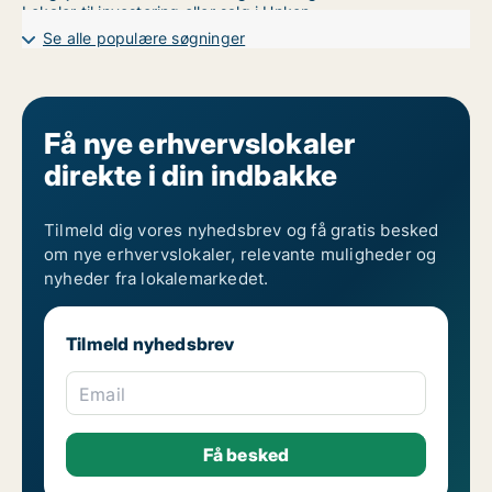
Lokaler til investering eller salg i Unken
Garages til investering eller salg i Unken
Se alle populære søgninger
Få nye erhvervslokaler
direkte i din indbakke
Tilmeld dig vores nyhedsbrev og få gratis besked
om nye erhvervslokaler, relevante muligheder og
nyheder fra lokalemarkedet.
Tilmeld nyhedsbrev
Email