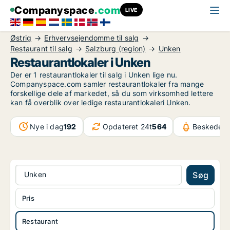
Companyspace
.com
LIVE
Østrig
Erhvervsejendomme til salg
Restaurant til salg
Salzburg (region)
Unken
Restaurantlokaler i Unken
Der er 1 restaurantlokaler til salg i Unken lige nu.
Companyspace.com samler restaurantlokaler fra mange
forskellige dele af markedet, så du som virksomhed lettere
kan få overblik over ledige restaurantlokaleri Unken.
Nye i dag
192
Opdateret 24t
564
Beskeder i
Unken
Søg
Pris
Restaurant